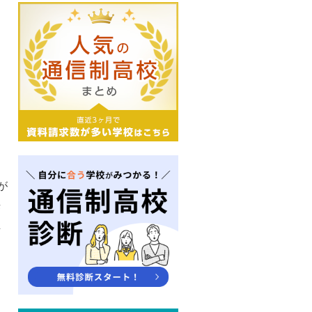
が
来
生