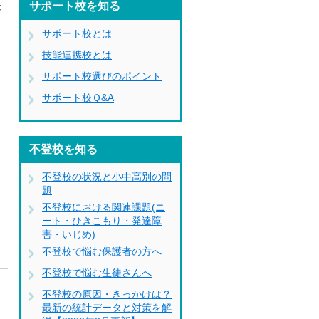
サポート校を知る
が
サポート校とは
技能連携校とは
サポート校選びのポイント
サポート校Ｑ&A
不登校を知る
不登校の状況と小中高別の問
題
不登校における関連課題(ニ
ート・ひきこもり・発達障
害・いじめ)
不登校で悩む保護者の方へ
不登校で悩む生徒さんへ
不登校の原因・きっかけは？
最新の統計データと対策を解