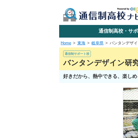
学校名で探す
通信制高校・サポ
Home
東海
岐阜県
バンタンデザイ
エリアか
通信制サポート校
バンタンデザイン研究
好きだから、熱中できる、楽しめ
関東
東海
近畿
四国