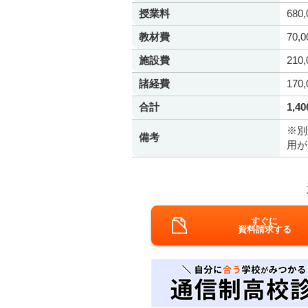
授業料
680
教材費
70,
施設費
210
諸経費
170
合計
1,4
※別
備考
用が
すぐに
資料請求する