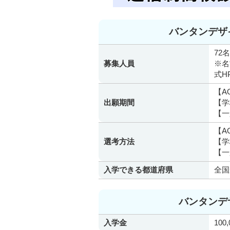
バンタンデザ
72名
募集人員
※名
式H
【A
出願期間
【学
【一
【A
選考方法
【学
【一
入学できる都道府県
全国
バンタンデ
入学金
100