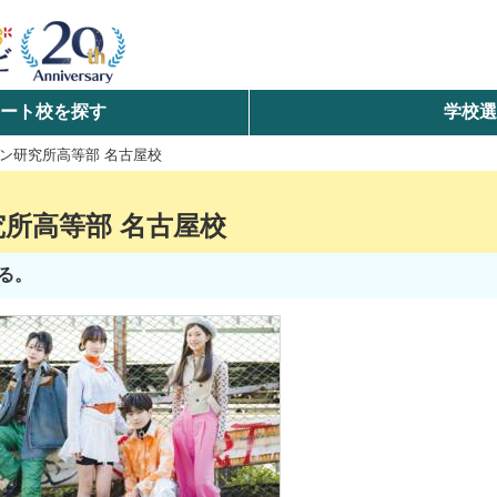
ート校を探す
学校
検索
ン研究所高等部 名古屋校
ら探す
所高等部 名古屋校
エリアを選択して探す
る。
北海道・東北
北陸・甲信越
中国
九州・沖縄