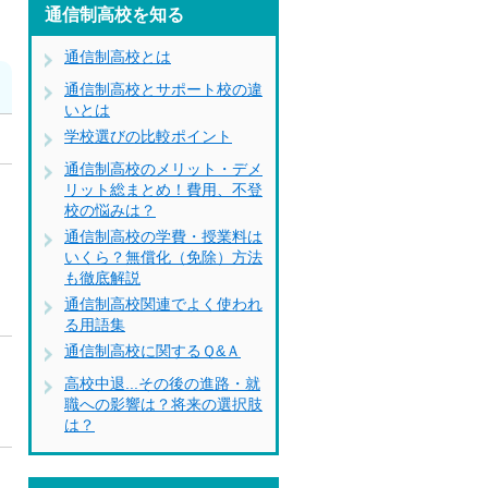
通信制高校を知る
通信制高校とは
通信制高校とサポート校の違
いとは
学校選びの比較ポイント
通信制高校のメリット・デメ
リット総まとめ！費用、不登
校の悩みは？
ウ
通信制高校の学費・授業料は
いくら？無償化（免除）方法
も徹底解説
通信制高校関連でよく使われ
る用語集
通信制高校に関するＱ&Ａ
高校中退...その後の進路・就
職への影響は？将来の選択肢
は？