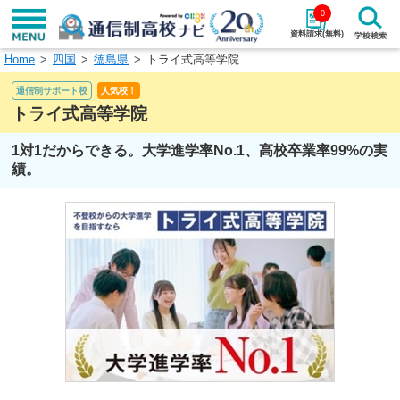
0
資料請求(無料)
Home
四国
徳島県
トライ式高等学院
学校名で探す
通信制サポート校
人気校！
検索
トライ式高等学院
1対1だからできる。大学進学率No.1、高校卒業率99%の実
エリアから探す
特徴から探す
績。
エリアを選択して探す
関東
北海道・東北
東海
北陸・甲信越
近畿
中国
四国
九州・沖縄