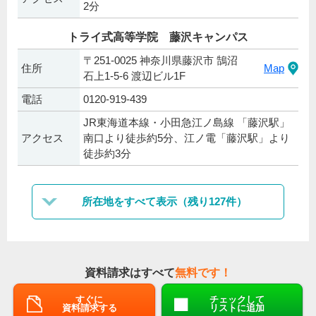
2分
トライ式高等学院 藤沢キャンパス
〒251-0025 神奈川県藤沢市 鵠沼
住所
Map
石上1-5-6 渡辺ビル1F
電話
0120-919-439
JR東海道本線・小田急江ノ島線 「藤沢駅」
アクセス
南口より徒歩約5分、江ノ電「藤沢駅」より
徒歩約3分
所在地をすべて表示（残り127件）
資料請求はすべて
無料です！
すぐに
チェックして
資料請求する
リストに追加