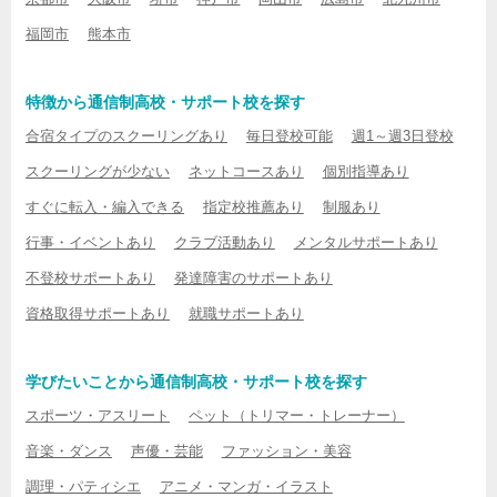
福岡市
熊本市
特徴から通信制高校・サポート校を探す
合宿タイプのスクーリングあり
毎日登校可能
週1～週3日登校
スクーリングが少ない
ネットコースあり
個別指導あり
すぐに転入・編入できる
指定校推薦あり
制服あり
行事・イベントあり
クラブ活動あり
メンタルサポートあり
不登校サポートあり
発達障害のサポートあり
資格取得サポートあり
就職サポートあり
学びたいことから通信制高校・サポート校を探す
スポーツ・アスリート
ペット（トリマー・トレーナー）
音楽・ダンス
声優・芸能
ファッション・美容
調理・パティシエ
アニメ・マンガ・イラスト