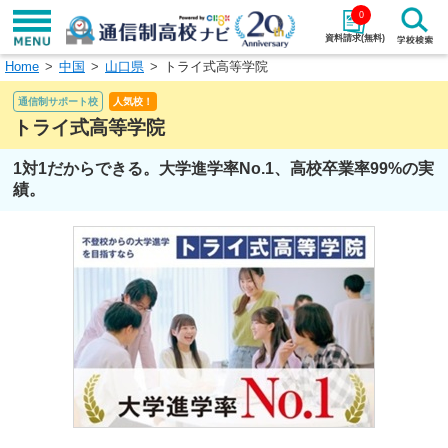
0
資料請求(無料)
Home
中国
山口県
トライ式高等学院
学校名で探す
通信制サポート校
人気校！
検索
トライ式高等学院
1対1だからできる。大学進学率No.1、高校卒業率99%の実
エリアから探す
特徴から探す
績。
エリアを選択して探す
関東
北海道・東北
東海
北陸・甲信越
近畿
中国
四国
九州・沖縄