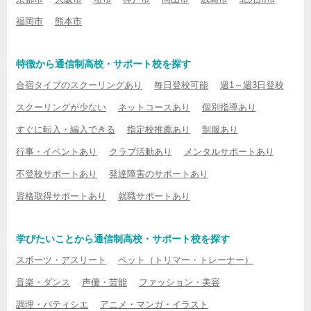
福岡市
熊本市
特徴から通信制高校・サポート校を探す
合宿タイプのスクーリングあり
毎日登校可能
週1～週3日登校
スクーリングが少ない
ネットコースあり
個別指導あり
すぐに転入・編入できる
指定校推薦あり
制服あり
行事・イベントあり
クラブ活動あり
メンタルサポートあり
不登校サポートあり
発達障害のサポートあり
資格取得サポートあり
就職サポートあり
学びたいことから通信制高校・サポート校を探す
スポーツ・アスリート
ペット（トリマー・トレーナー）
音楽・ダンス
声優・芸能
ファッション・美容
調理・パティシエ
アニメ・マンガ・イラスト