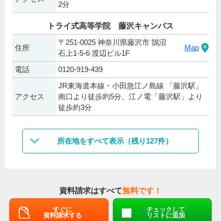
2分
トライ式高等学院 藤沢キャンパス
〒251-0025 神奈川県藤沢市 鵠沼
住所
Map
石上1-5-6 渡辺ビル1F
電話
0120-919-439
JR東海道本線・小田急江ノ島線 「藤沢駅」
アクセス
南口より徒歩約5分、江ノ電「藤沢駅」より
徒歩約3分
所在地をすべて表示（残り127件）
資料請求はすべて
無料です！
すぐに
チェックして
資料請求する
リストに追加