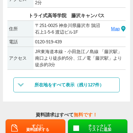
2分
トライ式高等学院 藤沢キャンパス
〒251-0025 神奈川県藤沢市 鵠沼
住所
Map
石上1-5-6 渡辺ビル1F
電話
0120-919-439
JR東海道本線・小田急江ノ島線 「藤沢駅」
アクセス
南口より徒歩約5分、江ノ電「藤沢駅」より
徒歩約3分
所在地をすべて表示（残り127件）
資料請求はすべて
無料です！
すぐに
チェックして
資料請求する
リストに追加