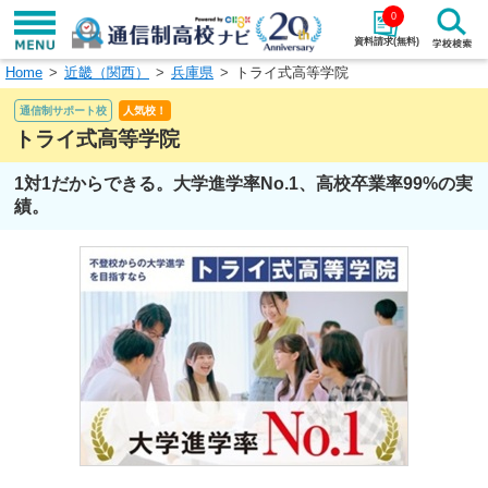
0
資料請求(無料)
Home
近畿（関西）
兵庫県
トライ式高等学院
学校名で探す
通信制サポート校
人気校！
検索
トライ式高等学院
1対1だからできる。大学進学率No.1、高校卒業率99%の実
エリアから探す
特徴から探す
績。
エリアを選択して探す
関東
北海道・東北
東海
北陸・甲信越
近畿
中国
四国
九州・沖縄