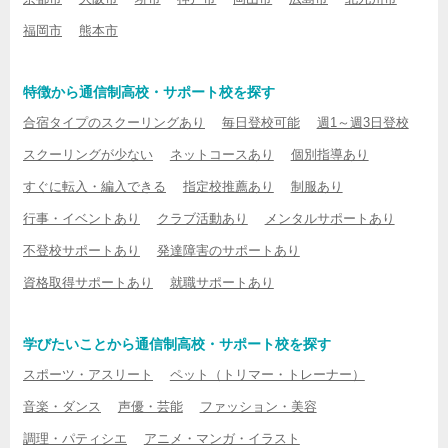
福岡市
熊本市
特徴から通信制高校・サポート校を探す
合宿タイプのスクーリングあり
毎日登校可能
週1～週3日登校
スクーリングが少ない
ネットコースあり
個別指導あり
すぐに転入・編入できる
指定校推薦あり
制服あり
行事・イベントあり
クラブ活動あり
メンタルサポートあり
不登校サポートあり
発達障害のサポートあり
資格取得サポートあり
就職サポートあり
学びたいことから通信制高校・サポート校を探す
スポーツ・アスリート
ペット（トリマー・トレーナー）
音楽・ダンス
声優・芸能
ファッション・美容
調理・パティシエ
アニメ・マンガ・イラスト