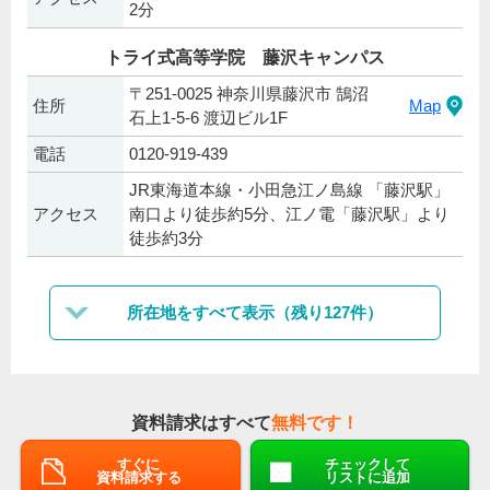
2分
トライ式高等学院 藤沢キャンパス
〒251-0025 神奈川県藤沢市 鵠沼
住所
Map
石上1-5-6 渡辺ビル1F
電話
0120-919-439
JR東海道本線・小田急江ノ島線 「藤沢駅」
アクセス
南口より徒歩約5分、江ノ電「藤沢駅」より
徒歩約3分
所在地をすべて表示（残り127件）
資料請求はすべて
無料です！
すぐに
チェックして
資料請求する
リストに追加