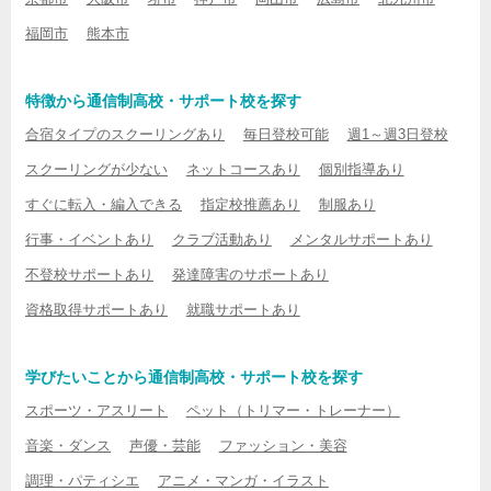
福岡市
熊本市
特徴から通信制高校・サポート校を探す
合宿タイプのスクーリングあり
毎日登校可能
週1～週3日登校
スクーリングが少ない
ネットコースあり
個別指導あり
すぐに転入・編入できる
指定校推薦あり
制服あり
行事・イベントあり
クラブ活動あり
メンタルサポートあり
不登校サポートあり
発達障害のサポートあり
資格取得サポートあり
就職サポートあり
学びたいことから通信制高校・サポート校を探す
スポーツ・アスリート
ペット（トリマー・トレーナー）
音楽・ダンス
声優・芸能
ファッション・美容
調理・パティシエ
アニメ・マンガ・イラスト