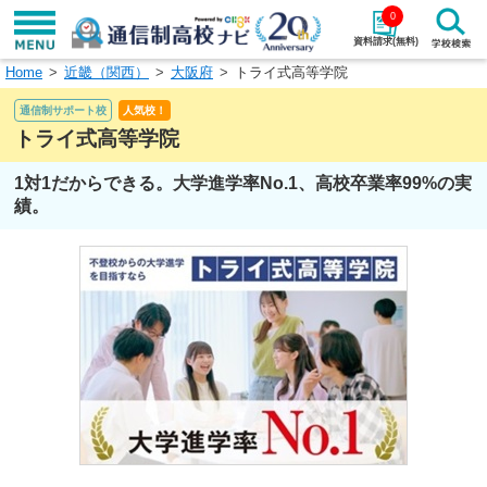
0
資料請求(無料)
Home
近畿（関西）
大阪府
トライ式高等学院
学校名で探す
通信制サポート校
人気校！
検索
トライ式高等学院
1対1だからできる。大学進学率No.1、高校卒業率99%の実
エリアから探す
特徴から探す
績。
エリアを選択して探す
関東
北海道・東北
東海
北陸・甲信越
近畿
中国
四国
九州・沖縄