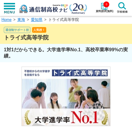
0
資料請求(無料)
Home
東海
愛知県
トライ式高等学院
学校名で探す
通信制サポート校
人気校！
検索
トライ式高等学院
1対1だからできる。大学進学率No.1、高校卒業率99%の実
エリアから探す
特徴から探す
績。
エリアを選択して探す
関東
北海道・東北
東海
北陸・甲信越
近畿
中国
四国
九州・沖縄