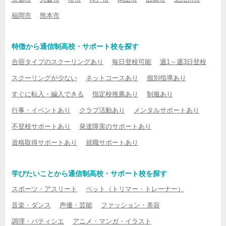
福岡市
熊本市
特徴から通信制高校・サポート校を探す
合宿タイプのスクーリングあり
毎日登校可能
週1～週3日登校
スクーリングが少ない
ネットコースあり
個別指導あり
すぐに転入・編入できる
指定校推薦あり
制服あり
行事・イベントあり
クラブ活動あり
メンタルサポートあり
不登校サポートあり
発達障害のサポートあり
資格取得サポートあり
就職サポートあり
学びたいことから通信制高校・サポート校を探す
スポーツ・アスリート
ペット（トリマー・トレーナー）
音楽・ダンス
声優・芸能
ファッション・美容
調理・パティシエ
アニメ・マンガ・イラスト