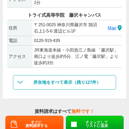
2分
トライ式高等学院 藤沢キャンパス
〒251-0025 神奈川県藤沢市 鵠沼
住所
Map
石上1-5-6 渡辺ビル1F
電話
0120-919-439
JR東海道本線・小田急江ノ島線 「藤沢駅」
アクセス
南口より徒歩約5分、江ノ電「藤沢駅」より
徒歩約3分
所在地をすべて表示（残り127件）
資料請求はすべて
無料です！
すぐに
チェックして
資料請求する
リストに追加