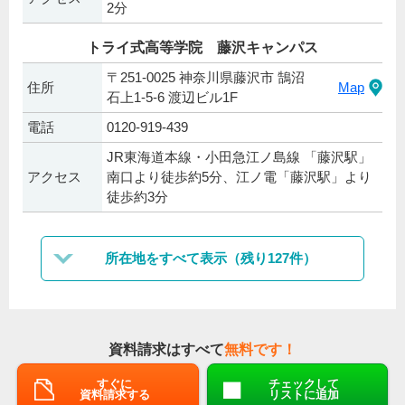
2分
トライ式高等学院 藤沢キャンパス
〒251-0025 神奈川県藤沢市 鵠沼
住所
Map
石上1-5-6 渡辺ビル1F
電話
0120-919-439
JR東海道本線・小田急江ノ島線 「藤沢駅」
アクセス
南口より徒歩約5分、江ノ電「藤沢駅」より
徒歩約3分
所在地をすべて表示（残り127件）
資料請求はすべて
無料です！
すぐに
チェックして
資料請求する
リストに追加