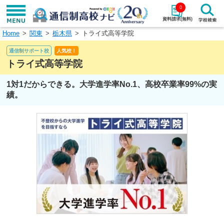
0
資料請求(無料)
Home
関東
栃木県
トライ式高等学院
学校名で探す
通信制サポート校
人気校！
検索
トライ式高等学院
1対1だからできる。大学進学率No.1、高校卒業率99%の実
エリアから探す
特徴から探す
績。
エリアを選択して探す
関東
北海道・東北
東海
北陸・甲信越
近畿
中国
四国
九州・沖縄