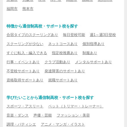
福岡市
熊本市
特徴から通信制高校・サポート校を探す
合宿タイプのスクーリングあり
毎日登校可能
週1～週3日登校
スクーリングが少ない
ネットコースあり
個別指導あり
すぐに転入・編入できる
指定校推薦あり
制服あり
行事・イベントあり
クラブ活動あり
メンタルサポートあり
不登校サポートあり
発達障害のサポートあり
資格取得サポートあり
就職サポートあり
学びたいことから通信制高校・サポート校を探す
スポーツ・アスリート
ペット（トリマー・トレーナー）
音楽・ダンス
声優・芸能
ファッション・美容
調理・パティシエ
アニメ・マンガ・イラスト