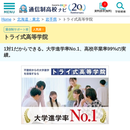
0
資料請求(無料)
Home
北海道・東北
岩手県
トライ式高等学院
学校名で探す
通信制サポート校
人気校！
検索
トライ式高等学院
1対1だからできる。大学進学率No.1、高校卒業率99%の実
エリアから探す
特徴から探す
績。
エリアを選択して探す
関東
北海道・東北
東海
北陸・甲信越
近畿
中国
四国
九州・沖縄