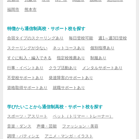
福岡市
熊本市
特徴から通信制高校・サポート校を探す
合宿タイプのスクーリングあり
毎日登校可能
週1～週3日登校
スクーリングが少ない
ネットコースあり
個別指導あり
すぐに転入・編入できる
指定校推薦あり
制服あり
行事・イベントあり
クラブ活動あり
メンタルサポートあり
不登校サポートあり
発達障害のサポートあり
資格取得サポートあり
就職サポートあり
学びたいことから通信制高校・サポート校を探す
スポーツ・アスリート
ペット（トリマー・トレーナー）
音楽・ダンス
声優・芸能
ファッション・美容
調理・パティシエ
アニメ・マンガ・イラスト