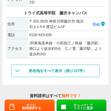
2分
トライ式高等学院 藤沢キャンパス
〒251-0025 神奈川県藤沢市 鵠沼
住所
Map
石上1-5-6 渡辺ビル1F
電話
0120-919-439
JR東海道本線・小田急江ノ島線 「藤沢駅」
アクセス
南口より徒歩約5分、江ノ電「藤沢駅」より
徒歩約3分
所在地をすべて表示（残り127件）
資料請求はすべて
無料です！
すぐに
チェックして
資料請求する
リストに追加