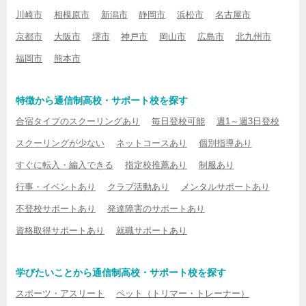
川崎市
相模原市
新潟市
静岡市
浜松市
名古屋市
京都市
大阪市
堺市
神戸市
岡山市
広島市
北九州市
福岡市
熊本市
特徴から通信制高校・サポート校を探す
合宿タイプのスクーリングあり
毎日登校可能
週1～週3日登校
スクーリングが少ない
ネットコースあり
個別指導あり
すぐに転入・編入できる
指定校推薦あり
制服あり
行事・イベントあり
クラブ活動あり
メンタルサポートあり
不登校サポートあり
発達障害のサポートあり
資格取得サポートあり
就職サポートあり
学びたいことから通信制高校・サポート校を探す
スポーツ・アスリート
ペット（トリマー・トレーナー）