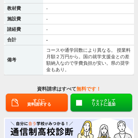
教材費
-
施設費
-
諸経費
-
合計
-
コースや通学回数により異なる。 授業料
月額２万円から。国の就学支援金との差
備考
額納入なので学費負担が安い。県の奨学
金もあり。
資料請求はすべて
無料です！
すぐに
チェックして
資料請求する
リストに追加