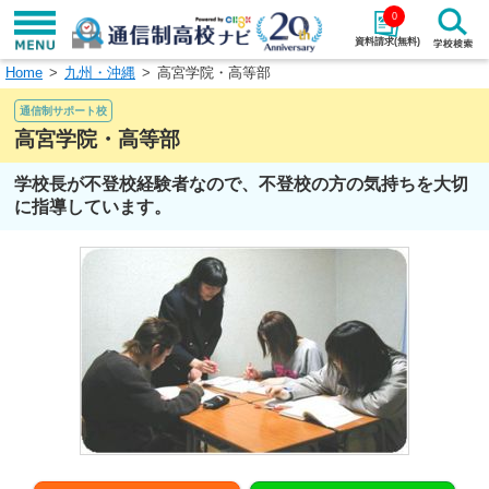
0
資料請求(無料)
Home
九州・沖縄
高宮学院・高等部
学校名で探す
通信制サポート校
検索
高宮学院・高等部
学校長が不登校経験者なので、不登校の方の気持ちを大切
エリアから探す
特徴から探す
に指導しています。
エリアを選択して探す
関東
北海道・東北
東海
北陸・甲信越
近畿
中国
四国
九州・沖縄