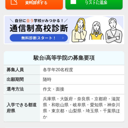
資料請求する
リストに追加
駿台i高等学院の募集要項
募集人員
各学年20名程度
出願期間
随時
選考方法
作文・面接
兵庫県・大阪府・奈良県・京都府・滋賀
入学できる都道
県・和歌山県・岐阜県・愛知県・神奈川
府県
県・東京都・山梨県・埼玉県・千葉県ほ
か