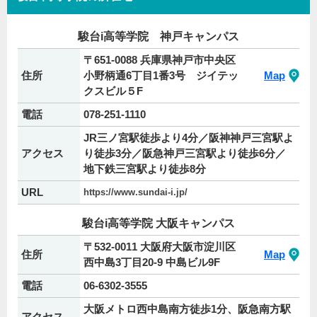
駿台i高等学院 神戸キャンパス
〒651-0088 兵庫県神戸市中央区
住所
小野柄通6丁目1番3号 ジイテッ
Map
クスビル５F
電話
078-251-1110
JR三ノ宮駅徒歩より4分／阪神神戸三宮駅よ
アクセス
り徒歩3分／阪急神戸三宮駅より徒歩6分／
地下鉄三宮駅より徒歩8分
URL
https://www.sundai-i.jp/
駿台i高等学院 大阪キャンパス
〒532-0011 大阪府大阪市淀川区
住所
Map
西中島3丁目20-9 中島ビル9F
電話
06-6302-3555
大阪メトロ西中島南方徒歩1分、阪急南方駅
アクセス