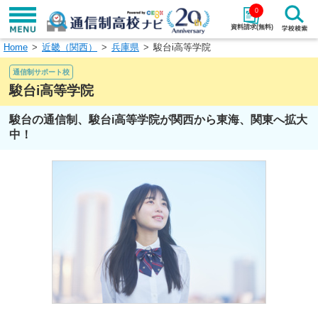
0
資料請求(無料)
Home
近畿（関西）
兵庫県
駿台i高等学院
学校名で探す
通信制サポート校
検索
駿台i高等学院
駿台の通信制、駿台i高等学院が関西から東海、関東へ拡大
エリアから探す
特徴から探す
中！
エリアを選択して探す
関東
北海道・東北
東海
北陸・甲信越
近畿
中国
四国
九州・沖縄