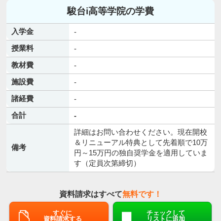
駿台i高等学院の学費
入学金
-
授業料
-
教材費
-
施設費
-
諸経費
-
合計
-
詳細はお問い合わせください。現在開校
＆リニューアル特典として先着順で10万
備考
円～15万円の独自奨学金を適用していま
す（定員次第締切）
資料請求はすべて
無料です！
すぐに
チェックして
資料請求する
リストに追加