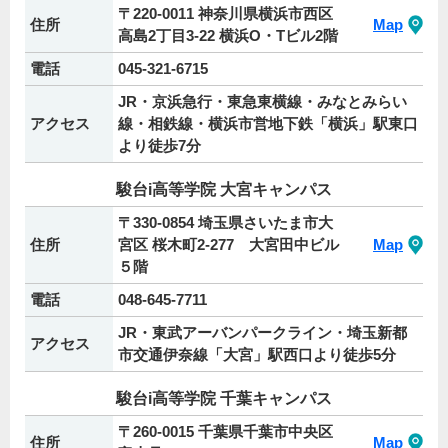
〒220-0011 神奈川県横浜市西区
住所
Map
高島2丁目3-22 横浜O・Tビル2階
電話
045-321-6715
JR・京浜急行・東急東横線・みなとみらい
アクセス
線・相鉄線・横浜市営地下鉄「横浜」駅東口
より徒歩7分
駿台i高等学院 大宮キャンパス
〒330-0854 埼玉県さいたま市大
住所
宮区 桜木町2-277 大宮田中ビル
Map
５階
電話
048-645-7711
JR・東武アーバンパークライン・埼玉新都
アクセス
市交通伊奈線「大宮」駅西口より徒歩5分
駿台i高等学院 千葉キャンパス
〒260-0015 千葉県千葉市中央区
住所
Map