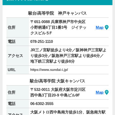
駿台i高等学院 神戸キャンパス
〒651-0088 兵庫県神戸市中央区
住所
小野柄通6丁目1番3号 ジイテッ
Map
クスビル５F
電話
078-251-1110
JR三ノ宮駅徒歩より4分／阪神神戸三宮駅よ
アクセス
り徒歩3分／阪急神戸三宮駅より徒歩6分／
地下鉄三宮駅より徒歩8分
URL
https://www.sundai-i.jp/
駿台i高等学院 大阪キャンパス
〒532-0011 大阪府大阪市淀川区
住所
Map
西中島3丁目20-9 中島ビル9F
電話
06-6302-3555
大阪メトロ西中島南方徒歩1分、阪急南方駅
アクセス