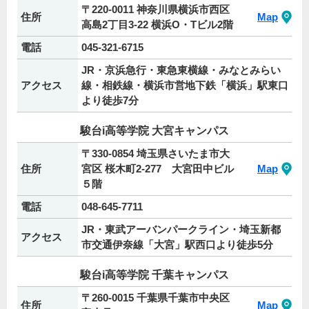
〒220-0011 神奈川県横浜市西区
住所
Map
高島2丁目3-22 横浜O・Tビル2階
電話
045-321-6715
JR・京浜急行・東急東横線・みなとみらい
アクセス
線・相鉄線・横浜市営地下鉄「横浜」駅東口
より徒歩7分
駿台i高等学院 大宮キャンパス
〒330-0854 埼玉県さいたま市大
住所
宮区 桜木町2-277 大宮田中ビル
Map
５階
電話
048-645-7711
JR・東武アーバンパークライン・埼玉新都
アクセス
市交通伊奈線「大宮」駅西口より徒歩5分
駿台i高等学院 千葉キャンパス
〒260-0015 千葉県千葉市中央区
住所
Map