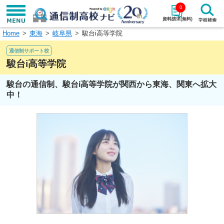
0
資料請求(無料)
Home
東海
岐阜県
駿台i高等学院
学校名で探す
通信制サポート校
検索
駿台i高等学院
駿台の通信制、駿台i高等学院が関西から東海、関東へ拡大
エリアから探す
特徴から探す
中！
エリアを選択して探す
関東
北海道・東北
東海
北陸・甲信越
近畿
中国
四国
九州・沖縄