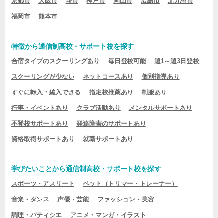
京都市
大阪市
堺市
神戸市
岡山市
広島市
北九州市
福岡市
熊本市
特徴から通信制高校・サポート校を探す
合宿タイプのスクーリングあり
毎日登校可能
週1～週3日登校
スクーリングが少ない
ネットコースあり
個別指導あり
すぐに転入・編入できる
指定校推薦あり
制服あり
行事・イベントあり
クラブ活動あり
メンタルサポートあり
不登校サポートあり
発達障害のサポートあり
資格取得サポートあり
就職サポートあり
学びたいことから通信制高校・サポート校を探す
スポーツ・アスリート
ペット（トリマー・トレーナー）
音楽・ダンス
声優・芸能
ファッション・美容
調理・パティシエ
アニメ・マンガ・イラスト