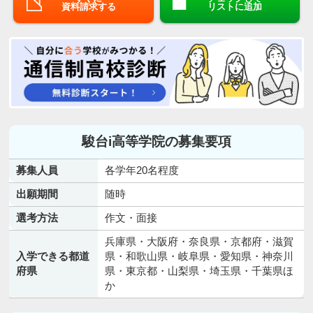
資料請求する
リストに追加
駿台i高等学院の募集要項
募集人員
各学年20名程度
出願期間
随時
選考方法
作文・面接
兵庫県・大阪府・奈良県・京都府・滋賀
入学できる都道
県・和歌山県・岐阜県・愛知県・神奈川
府県
県・東京都・山梨県・埼玉県・千葉県ほ
か