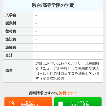
駿台i高等学院の学費
入学金
-
授業料
-
教材費
-
施設費
-
諸経費
-
合計
-
詳細はお問い合わせください。現在開校
＆リニューアル特典として先着順で10万
備考
円～15万円の独自奨学金を適用していま
す（定員次第締切）
資料請求はすべて
無料です！
すぐに
チェックして
資料請求する
リストに追加