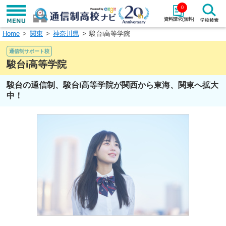
0
資料請求(無料)
Home
関東
神奈川県
駿台i高等学院
学校名で探す
通信制サポート校
検索
駿台i高等学院
駿台の通信制、駿台i高等学院が関西から東海、関東へ拡大
エリアから探す
特徴から探す
中！
エリアを選択して探す
関東
北海道・東北
東海
北陸・甲信越
近畿
中国
四国
九州・沖縄