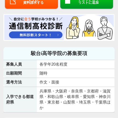
資料請求する
リストに追加
駿台i高等学院の募集要項
募集人員
各学年20名程度
出願期間
随時
選考方法
作文・面接
兵庫県・大阪府・奈良県・京都府・滋賀
入学できる都道
県・和歌山県・岐阜県・愛知県・神奈川
府県
県・東京都・山梨県・埼玉県・千葉県ほ
か