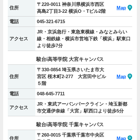
〒220-0011 神奈川県横浜市西区
住所
Map
高島2丁目3-22 横浜O・Tビル2階
電話
045-321-6715
JR・京浜急行・東急東横線・みなとみらい
アクセス
線・相鉄線・横浜市営地下鉄「横浜」駅東口
より徒歩7分
駿台i高等学院 大宮キャンパス
〒330-0854 埼玉県さいたま市大
住所
宮区 桜木町2-277 大宮田中ビル
Map
５階
電話
048-645-7711
JR・東武アーバンパークライン・埼玉新都
アクセス
市交通伊奈線「大宮」駅西口より徒歩5分
駿台i高等学院 千葉キャンパス
〒260-0015 千葉県千葉市中央区
住所
Map