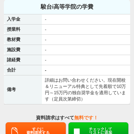
駿台i高等学院の学費
入学金
-
授業料
-
教材費
-
施設費
-
諸経費
-
合計
-
詳細はお問い合わせください。現在開校
＆リニューアル特典として先着順で10万
備考
円～15万円の独自奨学金を適用していま
す（定員次第締切）
資料請求はすべて
無料です！
すぐに
チェックして
資料請求する
リストに追加