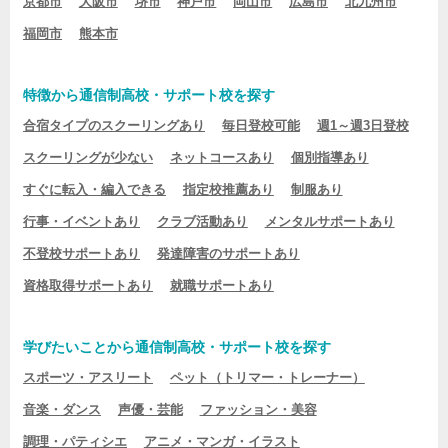
京都市
大阪市
堺市
神戸市
岡山市
広島市
北九州市
福岡市
熊本市
特徴から通信制高校・サポート校を探す
合宿タイプのスクーリングあり
毎日登校可能
週1～週3日登校
スクーリングが少ない
ネットコースあり
個別指導あり
すぐに転入・編入できる
指定校推薦あり
制服あり
行事・イベントあり
クラブ活動あり
メンタルサポートあり
不登校サポートあり
発達障害のサポートあり
資格取得サポートあり
就職サポートあり
学びたいことから通信制高校・サポート校を探す
スポーツ・アスリート
ペット（トリマー・トレーナー）
音楽・ダンス
声優・芸能
ファッション・美容
調理・パティシエ
アニメ・マンガ・イラスト