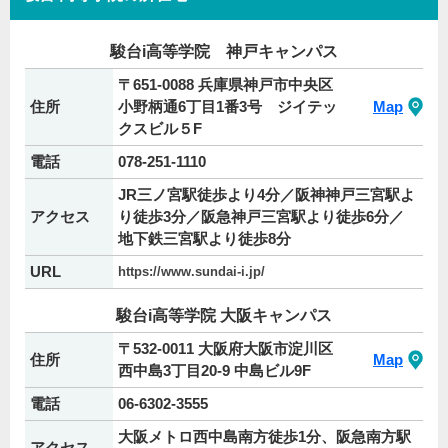
駿台i高等学院 神戸キャンパス
〒651-0088 兵庫県神戸市中央区
住所
小野柄通6丁目1番3号 ジイテッ
Map
クスビル５F
電話
078-251-1110
JR三ノ宮駅徒歩より4分／阪神神戸三宮駅よ
アクセス
り徒歩3分／阪急神戸三宮駅より徒歩6分／
地下鉄三宮駅より徒歩8分
URL
https://www.sundai-i.jp/
駿台i高等学院 大阪キャンパス
〒532-0011 大阪府大阪市淀川区
住所
Map
西中島3丁目20-9 中島ビル9F
電話
06-6302-3555
大阪メトロ西中島南方徒歩1分、阪急南方駅
アクセス