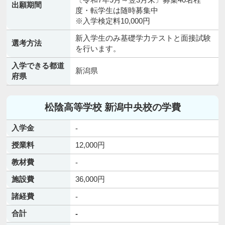
出願期間
度・転学生は随時募集中
※入学検定料10,000円
新入学生のみ基礎学力テストと面接試験
選考方法
を行います。
入学できる都道
新潟県
府県
松陰高等学校 新潟中央校の学費
入学金
-
授業料
12,000円
教材費
-
施設費
36,000円
諸経費
-
合計
-