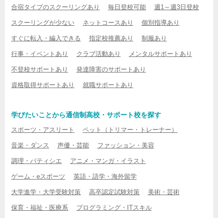
合宿タイプのスクーリングあり
毎日登校可能
週1～週3日登校
スクーリングが少ない
ネットコースあり
個別指導あり
すぐに転入・編入できる
指定校推薦あり
制服あり
行事・イベントあり
クラブ活動あり
メンタルサポートあり
不登校サポートあり
発達障害のサポートあり
資格取得サポートあり
就職サポートあり
学びたいことから通信制高校・サポート校を探す
スポーツ・アスリート
ペット（トリマー・トレーナー）
音楽・ダンス
声優・芸能
ファッション・美容
調理・パティシエ
アニメ・マンガ・イラスト
ゲーム・eスポーツ
英語・語学・海外留学
大学進学・大学受験対策
高卒認定試験対策
美術・芸術
保育・福祉・医療系
プログラミング・ITスキル