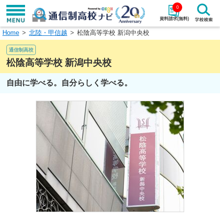
0
資料請求(無料)
Home
北陸・甲信越
松陰高等学校 新潟中央校
学校名で探す
通信制高校
検索
松陰高等学校 新潟中央校
自由に学べる。自分らしく学べる。
エリアから探す
特徴から探す
エリアを選択して探す
関東
北海道・東北
東海
北陸・甲信越
近畿
中国
四国
九州・沖縄