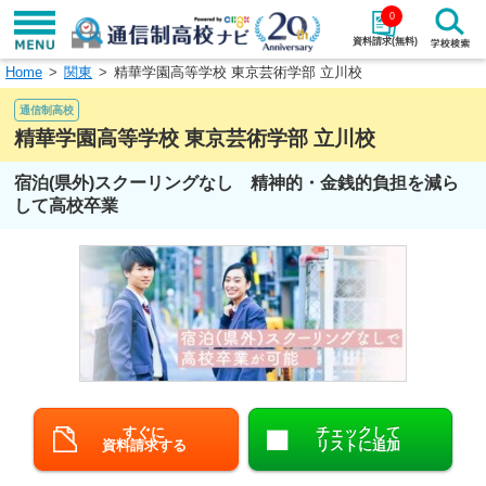
0
資料請求(無料)
Home
関東
精華学園高等学校 東京芸術学部 立川校
学校名で探す
通信制高校
検索
精華学園高等学校 東京芸術学部 立川校
宿泊(県外)スクーリングなし 精神的・金銭的負担を減ら
エリアから探す
特徴から探す
して高校卒業
エリアを選択して探す
関東
北海道・東北
東海
北陸・甲信越
近畿
中国
すぐに
チェックして
四国
九州・沖縄
資料請求する
リストに追加