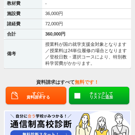
教材費
-
施設費
36,000円
諸経費
72,000円
合計
360,000円
授業料が国の就学支援金対象となります
／授業料は24単位履修の場合となります
備考
／登校日数・選択コースにより、特別教
科学習費がかかります。
資料請求はすべて
無料です！
すぐに
チェックして
資料請求する
リストに追加