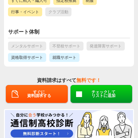
すぐに転入・編入可
指定校推薦
制服
行事・イベント
クラブ活動
サポート体制
メンタルサポート
不登校サポート
発達障害サポート
資格取得サポート
就職サポート
資料請求はすべて
無料です！
すぐに
チェックして
資料請求する
リストに追加