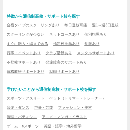
特徴から通信制高校・サポート校を探す
合宿タイプのスクーリングあり
毎日登校可能
週1～週3日登校
スクーリングが少ない
ネットコースあり
個別指導あり
すぐに転入・編入できる
指定校推薦あり
制服あり
行事・イベントあり
クラブ活動あり
メンタルサポートあり
不登校サポートあり
発達障害のサポートあり
資格取得サポートあり
就職サポートあり
学びたいことから通信制高校・サポート校を探す
スポーツ・アスリート
ペット（トリマー・トレーナー）
音楽・ダンス
声優・芸能
ファッション・美容
調理・パティシエ
アニメ・マンガ・イラスト
ゲーム・eスポーツ
英語・語学・海外留学