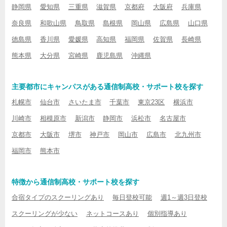
静岡県
愛知県
三重県
滋賀県
京都府
大阪府
兵庫県
奈良県
和歌山県
鳥取県
島根県
岡山県
広島県
山口県
徳島県
香川県
愛媛県
高知県
福岡県
佐賀県
長崎県
熊本県
大分県
宮崎県
鹿児島県
沖縄県
主要都市にキャンパスがある通信制高校・サポート校を探す
札幌市
仙台市
さいたま市
千葉市
東京23区
横浜市
川崎市
相模原市
新潟市
静岡市
浜松市
名古屋市
京都市
大阪市
堺市
神戸市
岡山市
広島市
北九州市
福岡市
熊本市
特徴から通信制高校・サポート校を探す
合宿タイプのスクーリングあり
毎日登校可能
週1～週3日登校
スクーリングが少ない
ネットコースあり
個別指導あり