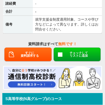
諸経費
-
合計
-
就学支援金制度適用対象。コースや学び
備考
方などによって異なります。詳しくはお
問合せください。
資料請求はすべて
無料です！
すぐに
チェックして
資料請求する
リストに追加
S高等学校(N高グループ)のコース