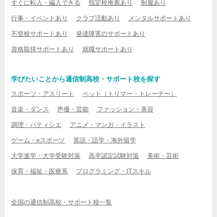
すぐに転入・編入できる
指定校推薦あり
制服あり
行事・イベントあり
クラブ活動あり
メンタルサポートあり
不登校サポートあり
発達障害のサポートあり
資格取得サポートあり
就職サポートあり
学びたいことから通信制高校・サポート校を探す
スポーツ・アスリート
ペット（トリマー・トレーナー）
音楽・ダンス
声優・芸能
ファッション・美容
調理・パティシエ
アニメ・マンガ・イラスト
ゲーム・eスポーツ
英語・語学・海外留学
大学進学・大学受験対策
高卒認定試験対策
美術・芸術
保育・福祉・医療系
プログラミング・ITスキル
全国の通信制高校・サポート校一覧