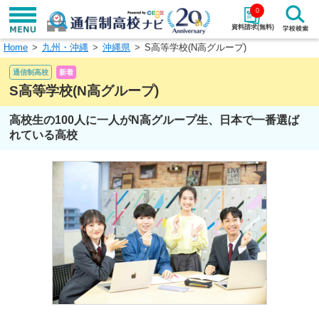
0
資料請求(無料)
Home
九州・沖縄
沖縄県
S高等学校(N高グループ)
学校名で探す
通信制高校
新着
検索
S高等学校(N高グループ)
高校生の100人に一人がN高グループ生、日本で一番選ば
エリアから探す
特徴から探す
れている高校
エリアを選択して探す
関東
北海道・東北
東海
北陸・甲信越
近畿
中国
四国
九州・沖縄