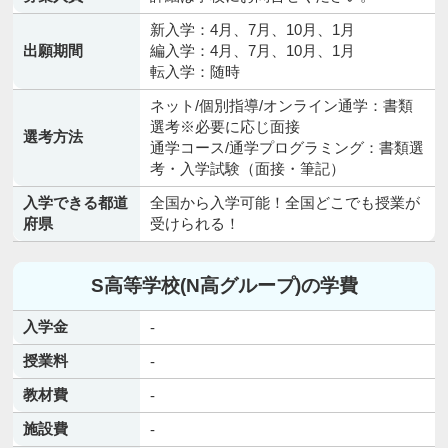
新入学：4月、7月、10月、1月
出願期間
編入学：4月、7月、10月、1月
転入学：随時
ネット/個別指導/オンライン通学：書類
選考※必要に応じ面接
選考方法
通学コース/通学プログラミング：書類選
考・入学試験（面接・筆記）
入学できる都道
全国から入学可能！全国どこでも授業が
府県
受けられる！
S高等学校(N高グループ)の学費
入学金
-
授業料
-
教材費
-
施設費
-