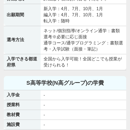
新入学：4月、7月、10月、1月
出願期間
編入学：4月、7月、10月、1月
転入学：随時
ネット/個別指導/オンライン通学：書類
選考※必要に応じ面接
選考方法
通学コース/通学プログラミング：書類選
考・入学試験（面接・筆記）
入学できる都道
全国から入学可能！全国どこでも授業が
府県
受けられる！
S高等学校(N高グループ)の学費
入学金
-
授業料
-
教材費
-
施設費
-