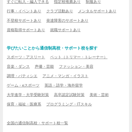
すぐに転入・編入できる
指定校推薦あり
制服あり
行事・イベントあり
クラブ活動あり
メンタルサポートあり
不登校サポートあり
発達障害のサポートあり
資格取得サポートあり
就職サポートあり
学びたいことから通信制高校・サポート校を探す
スポーツ・アスリート
ペット（トリマー・トレーナー）
音楽・ダンス
声優・芸能
ファッション・美容
調理・パティシエ
アニメ・マンガ・イラスト
ゲーム・eスポーツ
英語・語学・海外留学
大学進学・大学受験対策
高卒認定試験対策
美術・芸術
保育・福祉・医療系
プログラミング・ITスキル
全国の通信制高校・サポート校一覧