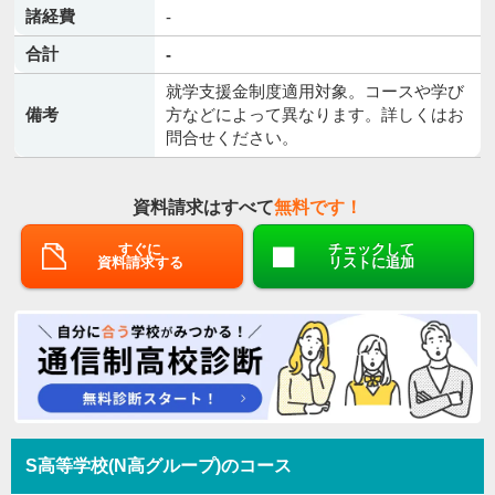
諸経費
-
合計
-
就学支援金制度適用対象。コースや学び
備考
方などによって異なります。詳しくはお
問合せください。
資料請求はすべて
無料です！
すぐに
チェックして
資料請求する
リストに追加
S高等学校(N高グループ)のコース