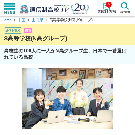
0
資料請求(無料)
Home
中国
山口県
S高等学校(N高グループ)
学校名で探す
通信制高校
新着
検索
S高等学校(N高グループ)
高校生の100人に一人がN高グループ生、日本で一番選ば
エリアから探す
特徴から探す
れている高校
エリアを選択して探す
関東
北海道・東北
東海
北陸・甲信越
近畿
中国
四国
九州・沖縄