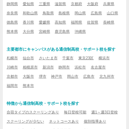
静岡県
愛知県
三重県
滋賀県
京都府
大阪府
兵庫県
奈良県
和歌山県
鳥取県
島根県
岡山県
広島県
山口県
徳島県
香川県
愛媛県
高知県
福岡県
佐賀県
長崎県
熊本県
大分県
宮崎県
鹿児島県
沖縄県
主要都市にキャンパスがある通信制高校・サポート校を探す
札幌市
仙台市
さいたま市
千葉市
東京23区
横浜市
川崎市
相模原市
新潟市
静岡市
浜松市
名古屋市
京都市
大阪市
堺市
神戸市
岡山市
広島市
北九州市
福岡市
熊本市
特徴から通信制高校・サポート校を探す
合宿タイプのスクーリングあり
毎日登校可能
週1～週3日登校
スクーリングが少ない
ネットコースあり
個別指導あり