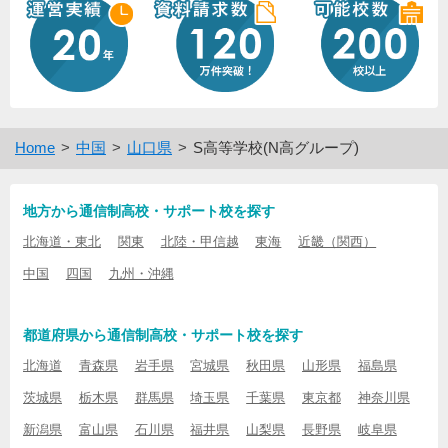
Home
中国
山口県
S高等学校(N高グループ)
地方から通信制高校・サポート校を探す
北海道・東北
関東
北陸・甲信越
東海
近畿（関西）
中国
四国
九州・沖縄
都道府県から通信制高校・サポート校を探す
北海道
青森県
岩手県
宮城県
秋田県
山形県
福島県
茨城県
栃木県
群馬県
埼玉県
千葉県
東京都
神奈川県
新潟県
富山県
石川県
福井県
山梨県
長野県
岐阜県