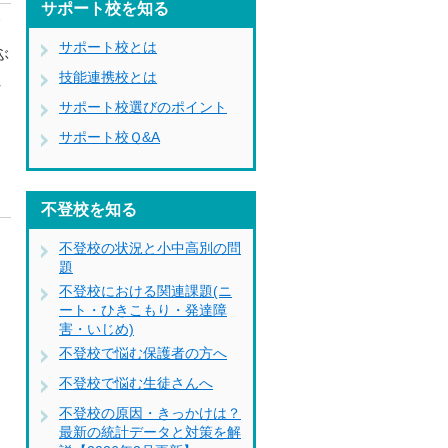
サポート校を知る
師
サポート校とは
ぶ
技能連携校とは
れ
サポート校選びのポイント
も
サポート校Ｑ&A
不登校を知る
不登校の状況と小中高別の問
。
題
不登校における関連課題(ニ
ート・ひきこもり・発達障
害・いじめ)
不登校で悩む保護者の方へ
不登校で悩む生徒さんへ
不登校の原因・きっかけは？
最新の統計データと対策を解