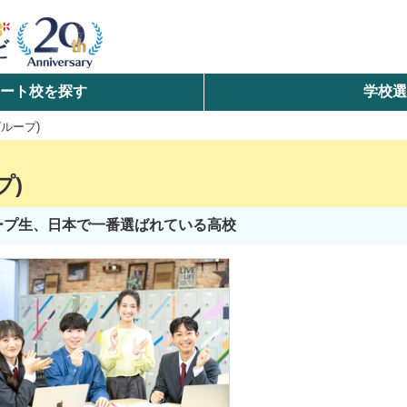
ート校を探す
学校
検索
ループ)
ら探す
プ)
エリアを選択して探す
ループ生、日本で一番選ばれている高校
北海道・東北
北陸・甲信越
中国
九州・沖縄