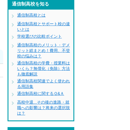
通信制高校を知る
通信制高校とは
通信制高校とサポート校の違
いとは
学校選びの比較ポイント
通信制高校のメリット・デメ
リット総まとめ！費用、不登
校の悩みは？
通信制高校の学費・授業料は
いくら？無償化（免除）方法
も徹底解説
通信制高校関連でよく使われ
に
る用語集
通信制高校に関するＱ&Ａ
高校中退...その後の進路・就
職への影響は？将来の選択肢
は？