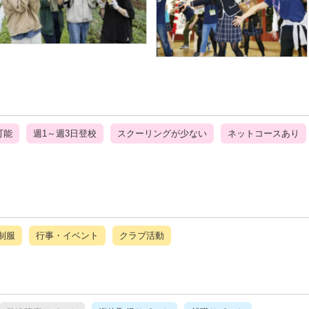
可能
週1～週3日登校
スクーリングが少ない
ネットコースあり
制服
行事・イベント
クラブ活動