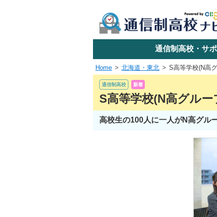
学校名で探す
通信制高校・サポ
Home
北海道・東北
S高等学校(N高グ
エリアか
通信制高校
新着
S高等学校(N高グルー
高校生の100人に一人がN高グ
関東
東海
近畿
四国