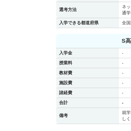
ネッ
選考方法
通学
入学できる都道府県
全国
S
入学金
-
授業料
-
教材費
-
施設費
-
諸経費
-
合計
-
就学
備考
しく