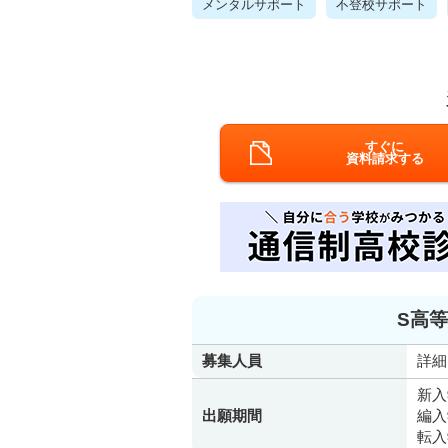
メンタルサポート
不登校サポート
すぐに
資料請求する
S高等
募集人員
詳細
新入
出願期間
編入
転入