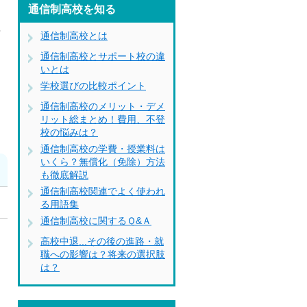
通信制高校を知る
卒
通信制高校とは
通信制高校とサポート校の違
いとは
学校選びの比較ポイント
通信制高校のメリット・デメ
リット総まとめ！費用、不登
校の悩みは？
通信制高校の学費・授業料は
いくら？無償化（免除）方法
も徹底解説
通信制高校関連でよく使われ
る用語集
通信制高校に関するＱ&Ａ
高校中退...その後の進路・就
職への影響は？将来の選択肢
は？