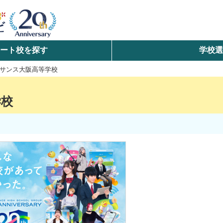
ート校を探す
学校
検索
サンス大阪高等学校
ら探す
学校
エリアを選択して探す
北海道・東北
北陸・甲信越
中国
九州・沖縄