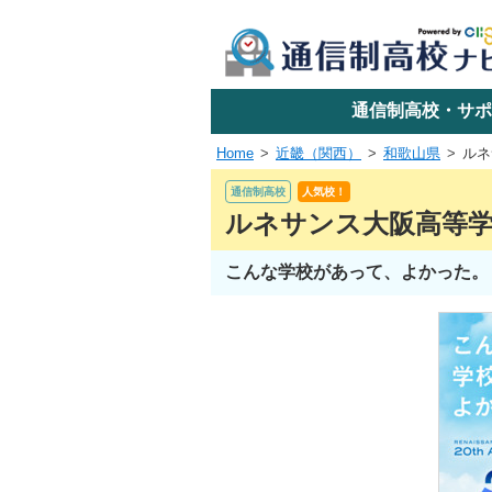
学校名で探す
通信制高校・サポ
Home
近畿（関西）
和歌山県
ルネ
エリアか
通信制高校
人気校！
ルネサンス大阪高等
こんな学校があって、よかった。
関東
東海
近畿
四国