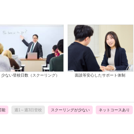
少ない登校日数（スクーリング）
面談等安心したサポート体制
可能
週1～週3日登校
スクーリングが少ない
ネットコースあり