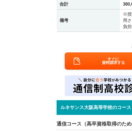
合計
380
※授
備考
用さ
負担
すぐに
資料請求する
ルネサンス大阪高等学校のコース
通信コース（高卒資格取得のため