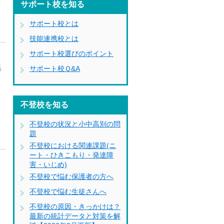
サポート校を知る
サポート校とは
技能連携校とは
サポート校選びのポイント
異
サポート校Ｑ&A
た
不登校を知る
不登校の状況と小中高別の問
題
不登校における関連課題(ニ
ート・ひきこもり・発達障
害・いじめ)
ソ
不登校で悩む保護者の方へ
不登校で悩む生徒さんへ
不登校の原因・きっかけは？
最新の統計データと対策を解