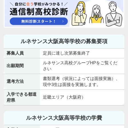
ルネサンス大阪高等学校の募集要項
募集人員
定員に達し次第募集終了
ルネサンス高校グループHPをご覧くだ
出願期間
さい
書類選考（状況によっては面接実施）、
選考方法
現中3生は面接を実施します。
入学できる都道
近畿エリア（大阪府）
府県
ルネサンス大阪高等学校の学費