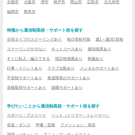
京都市
大阪市
堺市
神戸市
岡山市
広島市
北九州市
福岡市
熊本市
特徴から通信制高校・サポート校を探す
合宿タイプのスクーリングあり
毎日登校可能
週1～週3日登校
スクーリングが少ない
ネットコースあり
個別指導あり
すぐに転入・編入できる
指定校推薦あり
制服あり
行事・イベントあり
クラブ活動あり
メンタルサポートあり
不登校サポートあり
発達障害のサポートあり
資格取得サポートあり
就職サポートあり
学びたいことから通信制高校・サポート校を探す
スポーツ・アスリート
ペット（トリマー・トレーナー）
音楽・ダンス
声優・芸能
ファッション・美容
調理・パティシエ
アニメ・マンガ・イラスト