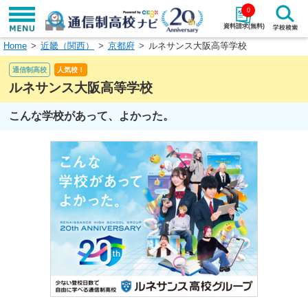
0
資料請求(無料)
Home
近畿（関西）
京都府
ルネサンス大阪高等学校
学校名で探す
通信制高校
人気校！
検索
ルネサンス大阪高等学校
こんな学校があって、よかった。
エリアから探す
特徴から探す
エリアを選択して探す
関東
北海道・東北
東海
北陸・甲信越
近畿
中国
四国
九州・沖縄