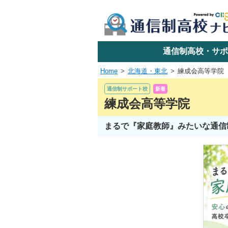
学校名で探す
通信制高校・サポ
Home
北海道・東北
練成会高等学院
エリアか
通信制サポート校
新着
練成会高等学院
まるで『家庭教師』みたいな通信
関東
東海
近畿
四国