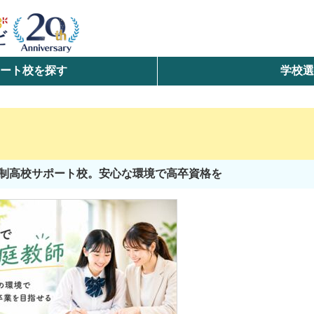
ート校を探す
学校
検索
ら探す
エリアを選択して探す
制高校サポート校。安心な環境で高卒資格を
北海道・東北
北陸・甲信越
中国
九州・沖縄