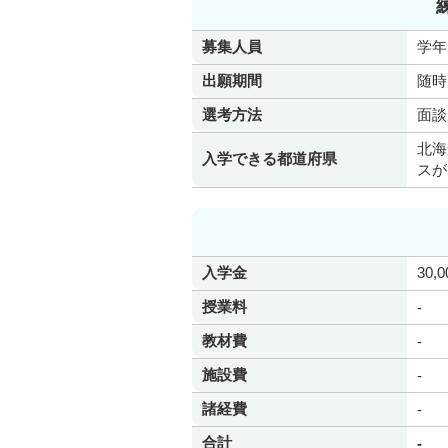
募集人員
学年
出願期間
随時
選考方法
面談
北海
入学できる都道府県
スが
入学金
30,
授業料
-
教材費
-
施設費
-
諸経費
-
合計
-