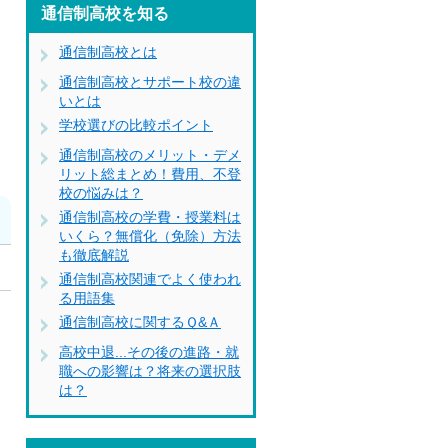
通信制高校を知る
、
通信制高校とは
通信制高校とサポート校の違
いとは
学校選びの比較ポイント
通信制高校のメリット・デメ
リット総まとめ！費用、不登
校の悩みは？
通信制高校の学費・授業料は
いくら？無償化（免除）方法
も徹底解説
通信制高校関連でよく使われ
る用語集
通信制高校に関するＱ&Ａ
高校中退...その後の進路・就
職への影響は？将来の選択肢
は？