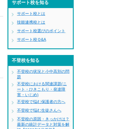
サポート校を知る
サポート校とは
技能連携校とは
サポート校選びのポイント
サポート校Ｑ&A
不登校を知る
不登校の状況と小中高別の問
題
不登校における関連課題(ニ
ート・ひきこもり・発達障
害・いじめ)
不登校で悩む保護者の方へ
不登校で悩む生徒さんへ
不登校の原因・きっかけは？
最新の統計データと対策を解