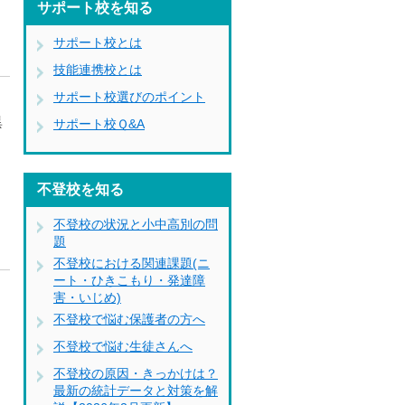
サポート校を知る
サポート校とは
技能連携校とは
サポート校選びのポイント
異
サポート校Ｑ&A
た
不登校を知る
不登校の状況と小中高別の問
題
不登校における関連課題(ニ
ート・ひきこもり・発達障
害・いじめ)
ソ
不登校で悩む保護者の方へ
不登校で悩む生徒さんへ
不登校の原因・きっかけは？
最新の統計データと対策を解