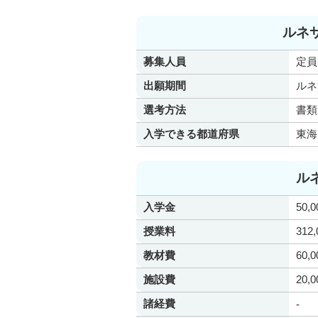
ルネ
募集人員
定員
出願期間
ルネ
選考方法
書類
入学できる都道府県
東海
ル
入学金
50,
授業料
312
教材費
60,
施設費
20,
諸経費
-