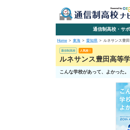
学校名で探す
通信制高校・サポ
Home
東海
愛知県
ルネサンス豊田
エリアか
通信制高校
人気校！
ルネサンス豊田高等
こんな学校があって、よかった。
関東
東海
近畿
四国