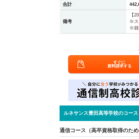
合計
442
【2
備考
※ス
※就
すぐに
資料請求する
ルネサンス豊田高等学校のコース
通信コース（高卒資格取得のため