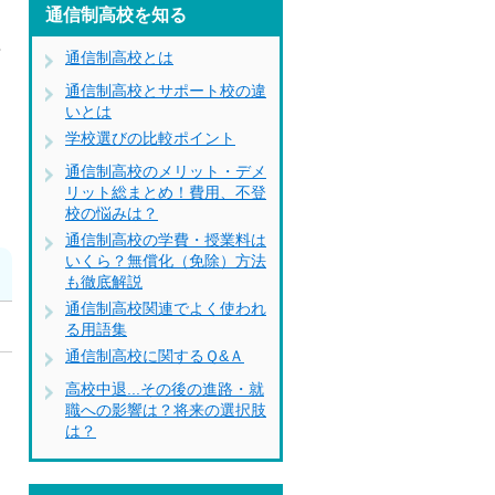
通信制高校を知る
卒
通信制高校とは
通信制高校とサポート校の違
いとは
学校選びの比較ポイント
通信制高校のメリット・デメ
リット総まとめ！費用、不登
校の悩みは？
通信制高校の学費・授業料は
いくら？無償化（免除）方法
も徹底解説
通信制高校関連でよく使われ
る用語集
通信制高校に関するＱ&Ａ
高校中退...その後の進路・就
職への影響は？将来の選択肢
は？