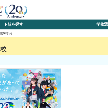
ート校を探す
学校
検索
高等学校
ら探す
学校
エリアを選択して探す
北海道・東北
北陸・甲信越
中国
九州・沖縄