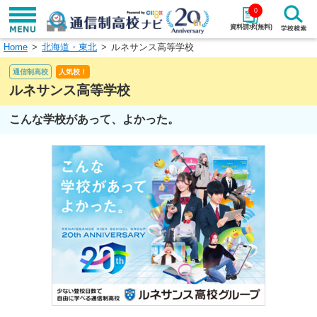
0
資料請求(無料)
Home
北海道・東北
ルネサンス高等学校
学校名で探す
通信制高校
人気校！
検索
ルネサンス高等学校
こんな学校があって、よかった。
エリアから探す
特徴から探す
エリアを選択して探す
関東
北海道・東北
東海
北陸・甲信越
近畿
中国
四国
九州・沖縄