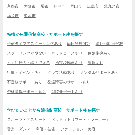
京都市
大阪市
堺市
神戸市
岡山市
広島市
北九州市
福岡市
熊本市
特徴から通信制高校・サポート校を探す
合宿タイプのスクーリングあり
毎日登校可能
週1～週3日登校
スクーリングが少ない
ネットコースあり
個別指導あり
すぐに転入・編入できる
指定校推薦あり
制服あり
行事・イベントあり
クラブ活動あり
メンタルサポートあり
不登校サポートあり
発達障害のサポートあり
資格取得サポートあり
就職サポートあり
学びたいことから通信制高校・サポート校を探す
スポーツ・アスリート
ペット（トリマー・トレーナー）
音楽・ダンス
声優・芸能
ファッション・美容