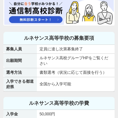
ルネサンス高等学校の募集要項
募集人員
定員に達し次第募集終了
ルネサンス高校グループHPをご覧くだ
出願期間
さい
選考方法
書類選考（状況に応じて面接を行う）
入学できる都道
全国から入学可能
府県
ルネサンス高等学校の学費
入学金
50,000円