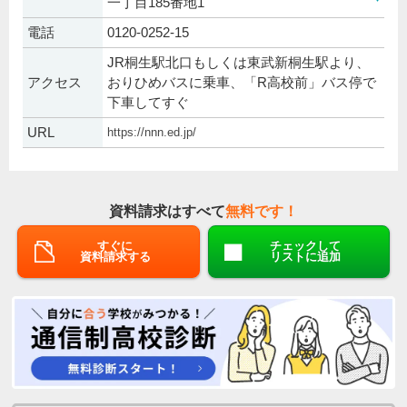
一丁目185番地1
電話
0120-0252-15
JR桐生駅北口もしくは東武新桐生駅より、
アクセス
おりひめバスに乗車、「R高校前」バス停で
下車してすぐ
URL
https://nnn.ed.jp/
資料請求はすべて
無料です！
すぐに
チェックして
資料請求する
リストに追加