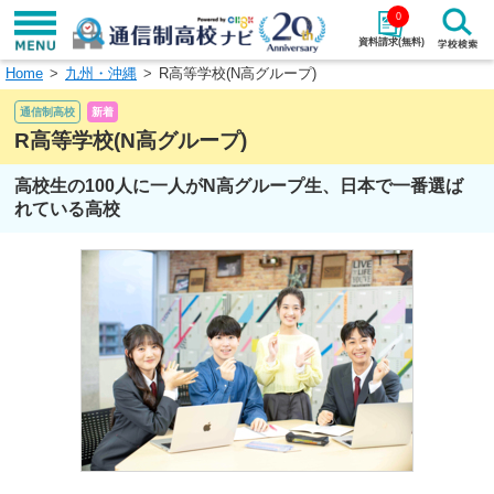
0
資料請求(無料)
Home
九州・沖縄
R高等学校(N高グループ)
学校名で探す
通信制高校
新着
検索
R高等学校(N高グループ)
高校生の100人に一人がN高グループ生、日本で一番選ば
エリアから探す
特徴から探す
れている高校
エリアを選択して探す
関東
北海道・東北
東海
北陸・甲信越
近畿
中国
四国
九州・沖縄