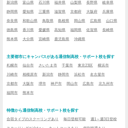
新潟県
富山県
石川県
福井県
山梨県
長野県
岐阜県
静岡県
愛知県
三重県
滋賀県
京都府
大阪府
兵庫県
奈良県
和歌山県
鳥取県
島根県
岡山県
広島県
山口県
徳島県
香川県
愛媛県
高知県
福岡県
佐賀県
長崎県
熊本県
大分県
宮崎県
鹿児島県
沖縄県
主要都市にキャンパスがある通信制高校・サポート校を探す
札幌市
仙台市
さいたま市
千葉市
東京23区
横浜市
川崎市
相模原市
新潟市
静岡市
浜松市
名古屋市
京都市
大阪市
堺市
神戸市
岡山市
広島市
北九州市
福岡市
熊本市
特徴から通信制高校・サポート校を探す
合宿タイプのスクーリングあり
毎日登校可能
週1～週3日登校