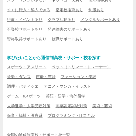
スクーリングが少ない
ネットコースあり
個別指導あり
すぐに転入・編入できる
指定校推薦あり
制服あり
行事・イベントあり
クラブ活動あり
メンタルサポートあり
不登校サポートあり
発達障害のサポートあり
資格取得サポートあり
就職サポートあり
学びたいことから通信制高校・サポート校を探す
スポーツ・アスリート
ペット（トリマー・トレーナー）
音楽・ダンス
声優・芸能
ファッション・美容
調理・パティシエ
アニメ・マンガ・イラスト
ゲーム・eスポーツ
英語・語学・海外留学
大学進学・大学受験対策
高卒認定試験対策
美術・芸術
保育・福祉・医療系
プログラミング・ITスキル
全国の通信制高校・サポート校一覧