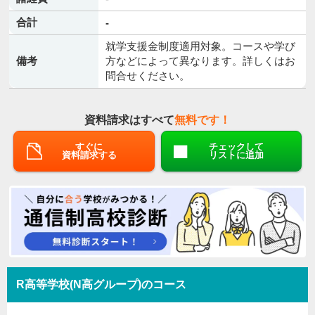
合計
-
就学支援金制度適用対象。コースや学び
備考
方などによって異なります。詳しくはお
問合せください。
資料請求はすべて
無料です！
すぐに
チェックして
資料請求する
リストに追加
R高等学校(N高グループ)のコース