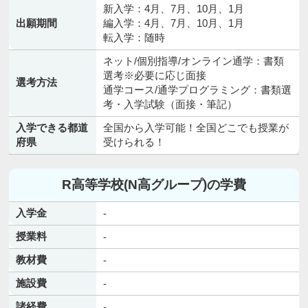
新入学：4月、7月、10月、1月
出願期間
編入学：4月、7月、10月、1月
転入学：随時
ネット/個別指導/オンライン通学：書類
選考※必要に応じ面接
選考方法
通学コース/通学プログラミング：書類選
考・入学試験（面接・筆記）
入学できる都道
全国から入学可能！全国どこでも授業が
府県
受けられる！
R高等学校(N高グループ)の学費
入学金
-
授業料
-
教材費
-
施設費
-
諸経費
-