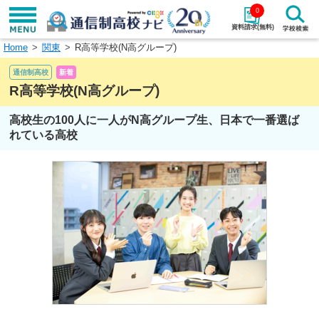
0
資料請求(無料)
Home
関東
R高等学校(N高グループ)
学校名で探す
通信制高校
新着
検索
R高等学校(N高グループ)
高校生の100人に一人がN高グループ生、日本で一番選ば
エリアから探す
特徴から探す
れている高校
エリアを選択して探す
関東
北海道・東北
東海
北陸・甲信越
近畿
中国
四国
九州・沖縄