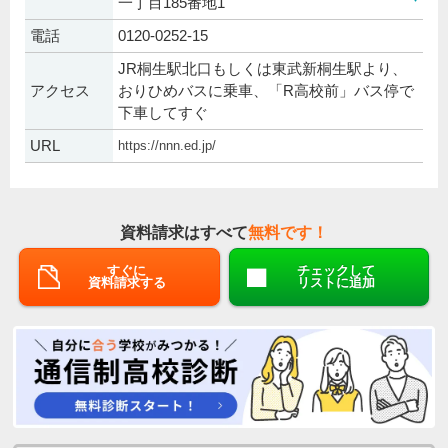
一丁目185番地1
電話
0120-0252-15
JR桐生駅北口もしくは東武新桐生駅より、
アクセス
おりひめバスに乗車、「R高校前」バス停で
下車してすぐ
URL
https://nnn.ed.jp/
資料請求はすべて
無料です！
すぐに
チェックして
資料請求する
リストに追加