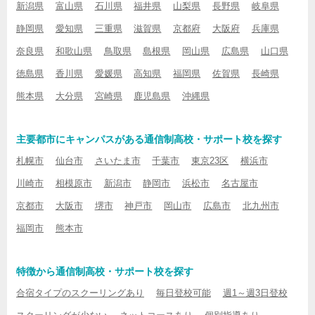
新潟県
富山県
石川県
福井県
山梨県
長野県
岐阜県
静岡県
愛知県
三重県
滋賀県
京都府
大阪府
兵庫県
奈良県
和歌山県
鳥取県
島根県
岡山県
広島県
山口県
徳島県
香川県
愛媛県
高知県
福岡県
佐賀県
長崎県
熊本県
大分県
宮崎県
鹿児島県
沖縄県
主要都市にキャンパスがある通信制高校・サポート校を探す
札幌市
仙台市
さいたま市
千葉市
東京23区
横浜市
川崎市
相模原市
新潟市
静岡市
浜松市
名古屋市
京都市
大阪市
堺市
神戸市
岡山市
広島市
北九州市
福岡市
熊本市
特徴から通信制高校・サポート校を探す
合宿タイプのスクーリングあり
毎日登校可能
週1～週3日登校