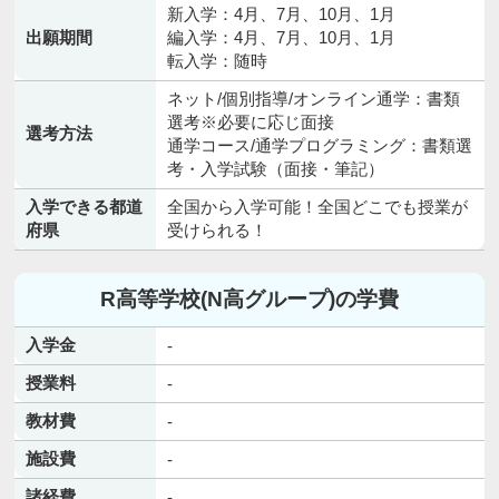
新入学：4月、7月、10月、1月
出願期間
編入学：4月、7月、10月、1月
転入学：随時
ネット/個別指導/オンライン通学：書類
選考※必要に応じ面接
選考方法
通学コース/通学プログラミング：書類選
考・入学試験（面接・筆記）
入学できる都道
全国から入学可能！全国どこでも授業が
府県
受けられる！
R高等学校(N高グループ)の学費
入学金
-
授業料
-
教材費
-
施設費
-
諸経費
-