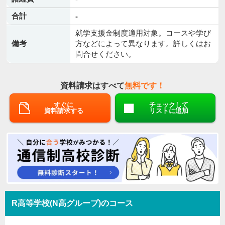
合計
-
就学支援金制度適用対象。コースや学び
備考
方などによって異なります。詳しくはお
問合せください。
資料請求はすべて
無料です！
すぐに
チェックして
資料請求する
リストに追加
R高等学校(N高グループ)のコース