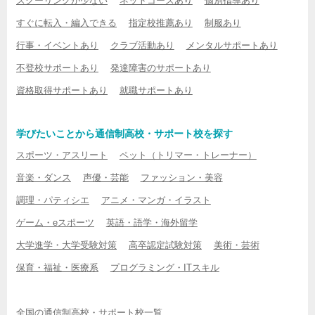
スクーリングが少ない
ネットコースあり
個別指導あり
すぐに転入・編入できる
指定校推薦あり
制服あり
行事・イベントあり
クラブ活動あり
メンタルサポートあり
不登校サポートあり
発達障害のサポートあり
資格取得サポートあり
就職サポートあり
学びたいことから通信制高校・サポート校を探す
スポーツ・アスリート
ペット（トリマー・トレーナー）
音楽・ダンス
声優・芸能
ファッション・美容
調理・パティシエ
アニメ・マンガ・イラスト
ゲーム・eスポーツ
英語・語学・海外留学
大学進学・大学受験対策
高卒認定試験対策
美術・芸術
保育・福祉・医療系
プログラミング・ITスキル
全国の通信制高校・サポート校一覧