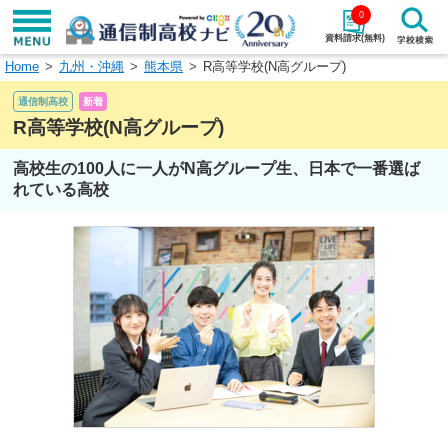
0
資料請求(無料)
Home
九州・沖縄
熊本県
R高等学校(N高グループ)
学校名で探す
通信制高校
新着
検索
R高等学校(N高グループ)
高校生の100人に一人がN高グループ生、日本で一番選ば
エリアから探す
特徴から探す
れている高校
エリアを選択して探す
関東
北海道・東北
東海
北陸・甲信越
近畿
中国
四国
九州・沖縄