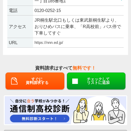
一丁目185番地1
電話
0120-0252-15
JR桐生駅北口もしくは東武新桐生駅より、
アクセス
おりひめバスに乗車、「R高校前」バス停で
下車してすぐ
URL
https://nnn.ed.jp/
資料請求はすべて
無料です！
すぐに
チェックして
資料請求する
リストに追加