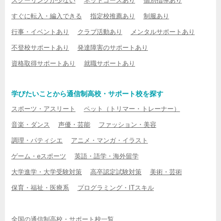
スクーリングが少ない
ネットコースあり
個別指導あり
すぐに転入・編入できる
指定校推薦あり
制服あり
行事・イベントあり
クラブ活動あり
メンタルサポートあり
不登校サポートあり
発達障害のサポートあり
資格取得サポートあり
就職サポートあり
学びたいことから通信制高校・サポート校を探す
スポーツ・アスリート
ペット（トリマー・トレーナー）
音楽・ダンス
声優・芸能
ファッション・美容
調理・パティシエ
アニメ・マンガ・イラスト
ゲーム・eスポーツ
英語・語学・海外留学
大学進学・大学受験対策
高卒認定試験対策
美術・芸術
保育・福祉・医療系
プログラミング・ITスキル
全国の通信制高校・サポート校一覧