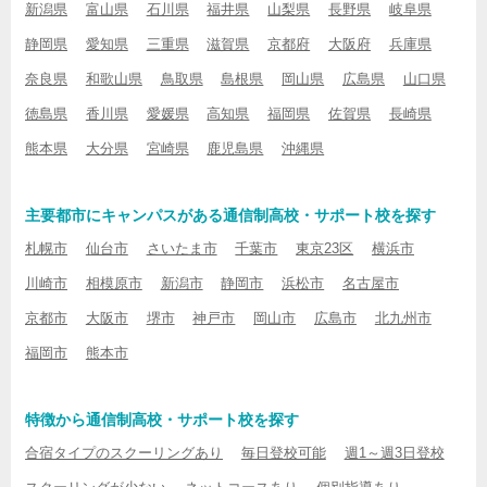
新潟県
富山県
石川県
福井県
山梨県
長野県
岐阜県
静岡県
愛知県
三重県
滋賀県
京都府
大阪府
兵庫県
奈良県
和歌山県
鳥取県
島根県
岡山県
広島県
山口県
徳島県
香川県
愛媛県
高知県
福岡県
佐賀県
長崎県
熊本県
大分県
宮崎県
鹿児島県
沖縄県
主要都市にキャンパスがある通信制高校・サポート校を探す
札幌市
仙台市
さいたま市
千葉市
東京23区
横浜市
川崎市
相模原市
新潟市
静岡市
浜松市
名古屋市
京都市
大阪市
堺市
神戸市
岡山市
広島市
北九州市
福岡市
熊本市
特徴から通信制高校・サポート校を探す
合宿タイプのスクーリングあり
毎日登校可能
週1～週3日登校