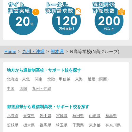
Home
九州・沖縄
熊本県
R高等学校(N高グループ)
地方から通信制高校・サポート校を探す
北海道・東北
関東
北陸・甲信越
東海
近畿（関西）
中国
四国
九州・沖縄
都道府県から通信制高校・サポート校を探す
北海道
青森県
岩手県
宮城県
秋田県
山形県
福島県
茨城県
栃木県
群馬県
埼玉県
千葉県
東京都
神奈川県