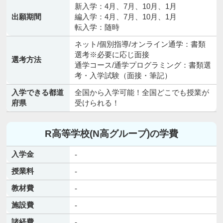
新入学：4月、7月、10月、1月
出願期間
編入学：4月、7月、10月、1月
転入学：随時
ネット/個別指導/オンライン通学：書類
選考※必要に応じ面接
選考方法
通学コース/通学プログラミング：書類選
考・入学試験（面接・筆記）
入学できる都道
全国から入学可能！全国どこでも授業が
府県
受けられる！
R高等学校(N高グループ)の学費
入学金
-
授業料
-
教材費
-
施設費
-
諸経費
-