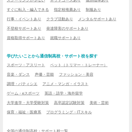
スクーリングが少ない
ネットコースあり
個別指導あり
すぐに転入・編入できる
指定校推薦あり
制服あり
行事・イベントあり
クラブ活動あり
メンタルサポートあり
不登校サポートあり
発達障害のサポートあり
資格取得サポートあり
就職サポートあり
学びたいことから通信制高校・サポート校を探す
スポーツ・アスリート
ペット（トリマー・トレーナー）
音楽・ダンス
声優・芸能
ファッション・美容
調理・パティシエ
アニメ・マンガ・イラスト
ゲーム・eスポーツ
英語・語学・海外留学
大学進学・大学受験対策
高卒認定試験対策
美術・芸術
保育・福祉・医療系
プログラミング・ITスキル
全国の通信制高校・サポート校一覧