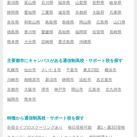
新潟県
富山県
石川県
福井県
山梨県
長野県
岐阜県
静岡県
愛知県
三重県
滋賀県
京都府
大阪府
兵庫県
奈良県
和歌山県
鳥取県
島根県
岡山県
広島県
山口県
徳島県
香川県
愛媛県
高知県
福岡県
佐賀県
長崎県
熊本県
大分県
宮崎県
鹿児島県
沖縄県
主要都市にキャンパスがある通信制高校・サポート校を探す
札幌市
仙台市
さいたま市
千葉市
東京23区
横浜市
川崎市
相模原市
新潟市
静岡市
浜松市
名古屋市
京都市
大阪市
堺市
神戸市
岡山市
広島市
北九州市
福岡市
熊本市
特徴から通信制高校・サポート校を探す
合宿タイプのスクーリングあり
毎日登校可能
週1～週3日登校