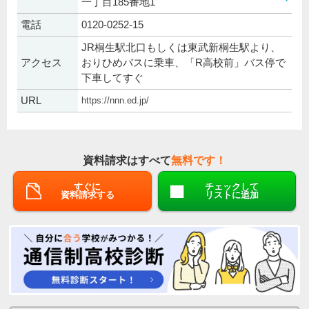
一丁目185番地1
電話
0120-0252-15
JR桐生駅北口もしくは東武新桐生駅より、
アクセス
おりひめバスに乗車、「R高校前」バス停で
下車してすぐ
URL
https://nnn.ed.jp/
資料請求はすべて
無料です！
すぐに
チェックして
資料請求する
リストに追加