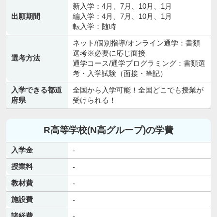
新入学：4月、7月、10月、1月
出願期間
編入学：4月、7月、10月、1月
転入学：随時
ネット/個別指導/オンライン通学：書類
選考※必要に応じ面接
選考方法
通学コース/通学プログラミング：書類選
考・入学試験（面接・筆記）
入学できる都道
全国から入学可能！全国どこでも授業が
府県
受けられる！
R高等学校(N高グループ)の学費
入学金
-
授業料
-
教材費
-
施設費
-
諸経費
-