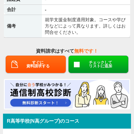
合計
-
就学支援金制度適用対象。コースや学び
備考
方などによって異なります。詳しくはお
問合せください。
資料請求はすべて
無料です！
すぐに
チェックして
資料請求する
リストに追加
R高等学校(N高グループ)のコース