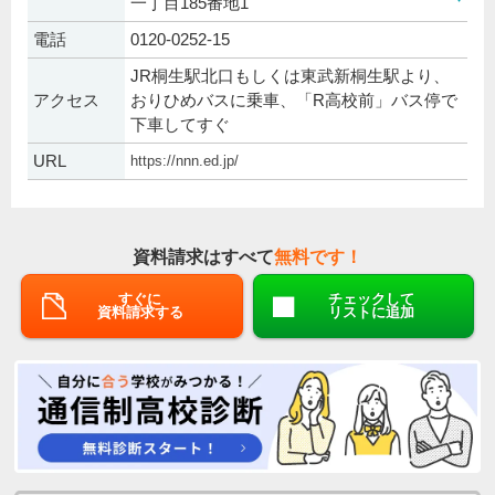
一丁目185番地1
電話
0120-0252-15
JR桐生駅北口もしくは東武新桐生駅より、
アクセス
おりひめバスに乗車、「R高校前」バス停で
下車してすぐ
URL
https://nnn.ed.jp/
資料請求はすべて
無料です！
すぐに
チェックして
資料請求する
リストに追加