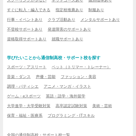
スクーリングが少ない
ネットコースあり
個別指導あり
すぐに転入・編入できる
指定校推薦あり
制服あり
行事・イベントあり
クラブ活動あり
メンタルサポートあり
不登校サポートあり
発達障害のサポートあり
資格取得サポートあり
就職サポートあり
学びたいことから通信制高校・サポート校を探す
スポーツ・アスリート
ペット（トリマー・トレーナー）
音楽・ダンス
声優・芸能
ファッション・美容
調理・パティシエ
アニメ・マンガ・イラスト
ゲーム・eスポーツ
英語・語学・海外留学
大学進学・大学受験対策
高卒認定試験対策
美術・芸術
保育・福祉・医療系
プログラミング・ITスキル
全国の通信制高校・サポート校一覧