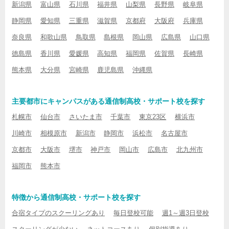
新潟県
富山県
石川県
福井県
山梨県
長野県
岐阜県
静岡県
愛知県
三重県
滋賀県
京都府
大阪府
兵庫県
奈良県
和歌山県
鳥取県
島根県
岡山県
広島県
山口県
徳島県
香川県
愛媛県
高知県
福岡県
佐賀県
長崎県
熊本県
大分県
宮崎県
鹿児島県
沖縄県
主要都市にキャンパスがある通信制高校・サポート校を探す
札幌市
仙台市
さいたま市
千葉市
東京23区
横浜市
川崎市
相模原市
新潟市
静岡市
浜松市
名古屋市
京都市
大阪市
堺市
神戸市
岡山市
広島市
北九州市
福岡市
熊本市
特徴から通信制高校・サポート校を探す
合宿タイプのスクーリングあり
毎日登校可能
週1～週3日登校