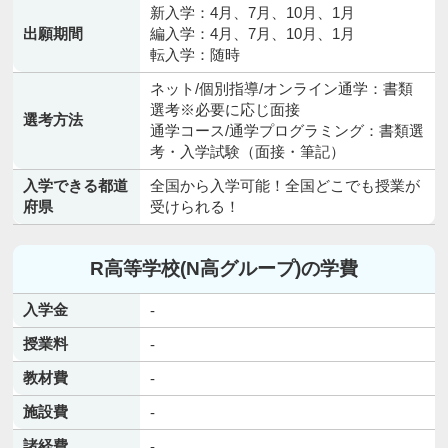
新入学：4月、7月、10月、1月
出願期間
編入学：4月、7月、10月、1月
転入学：随時
ネット/個別指導/オンライン通学：書類
選考※必要に応じ面接
選考方法
通学コース/通学プログラミング：書類選
考・入学試験（面接・筆記）
入学できる都道
全国から入学可能！全国どこでも授業が
府県
受けられる！
R高等学校(N高グループ)の学費
入学金
-
授業料
-
教材費
-
施設費
-
諸経費
-