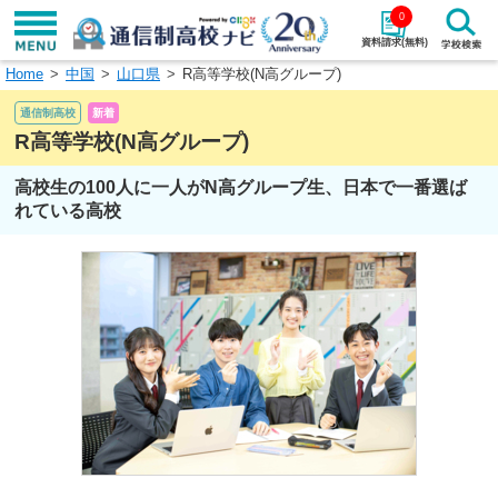
0
資料請求(無料)
Home
中国
山口県
R高等学校(N高グループ)
学校名で探す
通信制高校
新着
検索
R高等学校(N高グループ)
高校生の100人に一人がN高グループ生、日本で一番選ば
エリアから探す
特徴から探す
れている高校
エリアを選択して探す
関東
北海道・東北
東海
北陸・甲信越
近畿
中国
四国
九州・沖縄