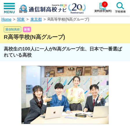
0
資料請求(無料)
Home
関東
東京都
R高等学校(N高グループ)
学校名で探す
通信制高校
新着
検索
R高等学校(N高グループ)
高校生の100人に一人がN高グループ生、日本で一番選ば
エリアから探す
特徴から探す
れている高校
エリアを選択して探す
関東
北海道・東北
東海
北陸・甲信越
近畿
中国
四国
九州・沖縄