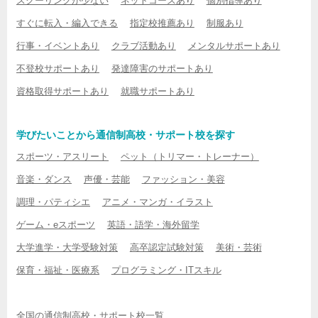
スクーリングが少ない
ネットコースあり
個別指導あり
すぐに転入・編入できる
指定校推薦あり
制服あり
行事・イベントあり
クラブ活動あり
メンタルサポートあり
不登校サポートあり
発達障害のサポートあり
資格取得サポートあり
就職サポートあり
学びたいことから通信制高校・サポート校を探す
スポーツ・アスリート
ペット（トリマー・トレーナー）
音楽・ダンス
声優・芸能
ファッション・美容
調理・パティシエ
アニメ・マンガ・イラスト
ゲーム・eスポーツ
英語・語学・海外留学
大学進学・大学受験対策
高卒認定試験対策
美術・芸術
保育・福祉・医療系
プログラミング・ITスキル
全国の通信制高校・サポート校一覧