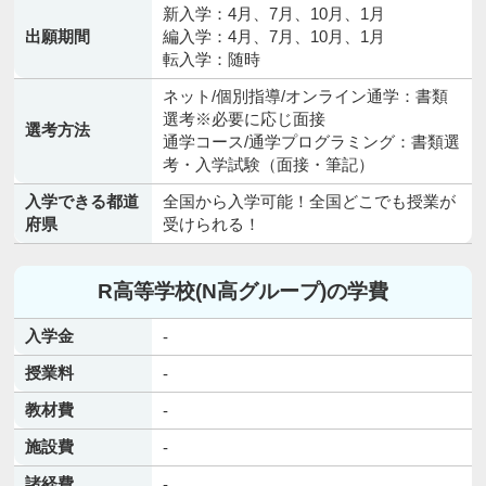
新入学：4月、7月、10月、1月
出願期間
編入学：4月、7月、10月、1月
転入学：随時
ネット/個別指導/オンライン通学：書類
選考※必要に応じ面接
選考方法
通学コース/通学プログラミング：書類選
考・入学試験（面接・筆記）
入学できる都道
全国から入学可能！全国どこでも授業が
府県
受けられる！
R高等学校(N高グループ)の学費
入学金
-
授業料
-
教材費
-
施設費
-
諸経費
-