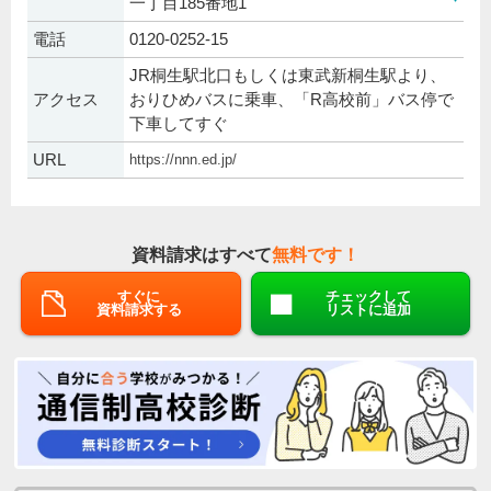
一丁目185番地1
電話
0120-0252-15
JR桐生駅北口もしくは東武新桐生駅より、
アクセス
おりひめバスに乗車、「R高校前」バス停で
下車してすぐ
URL
https://nnn.ed.jp/
資料請求はすべて
無料です！
すぐに
チェックして
資料請求する
リストに追加