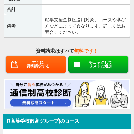
合計
-
就学支援金制度適用対象。コースや学び
備考
方などによって異なります。詳しくはお
問合せください。
資料請求はすべて
無料です！
すぐに
チェックして
資料請求する
リストに追加
R高等学校(N高グループ)のコース