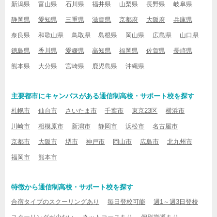
新潟県
富山県
石川県
福井県
山梨県
長野県
岐阜県
静岡県
愛知県
三重県
滋賀県
京都府
大阪府
兵庫県
奈良県
和歌山県
鳥取県
島根県
岡山県
広島県
山口県
徳島県
香川県
愛媛県
高知県
福岡県
佐賀県
長崎県
熊本県
大分県
宮崎県
鹿児島県
沖縄県
主要都市にキャンパスがある通信制高校・サポート校を探す
札幌市
仙台市
さいたま市
千葉市
東京23区
横浜市
川崎市
相模原市
新潟市
静岡市
浜松市
名古屋市
京都市
大阪市
堺市
神戸市
岡山市
広島市
北九州市
福岡市
熊本市
特徴から通信制高校・サポート校を探す
合宿タイプのスクーリングあり
毎日登校可能
週1～週3日登校