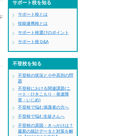
サポート校を知る
師
サポート校とは
ぶ
技能連携校とは
れ
サポート校選びのポイント
も
サポート校Ｑ&A
不登校を知る
不登校の状況と小中高別の問
。
題
不登校における関連課題(ニ
ート・ひきこもり・発達障
害・いじめ)
不登校で悩む保護者の方へ
不登校で悩む生徒さんへ
不登校の原因・きっかけは？
最新の統計データと対策を解