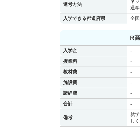
ネッ
選考方法
通学
入学できる都道府県
全国
R
入学金
-
授業料
-
教材費
-
施設費
-
諸経費
-
合計
-
就学
備考
しく