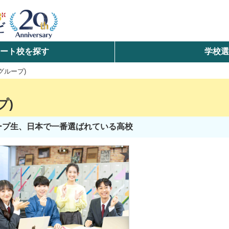
ート校を探す
学校
検索
グループ)
ら探す
プ)
エリアを選択して探す
ループ生、日本で一番選ばれている高校
北海道・東北
北陸・甲信越
中国
九州・沖縄