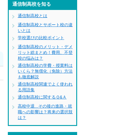
通信制高校を知る
通信制高校とは
通信制高校とサポート校の違
いとは
学校選びの比較ポイント
通信制高校のメリット・デメ
リット総まとめ！費用、不登
校の悩みは？
通信制高校の学費・授業料は
いくら？無償化（免除）方法
も徹底解説
通信制高校関連でよく使われ
に
る用語集
通信制高校に関するＱ&Ａ
高校中退...その後の進路・就
職への影響は？将来の選択肢
は？