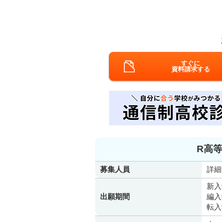
すぐに
資料請求する
R高等
募集人員
詳細
新入
出願期間
編入
転入