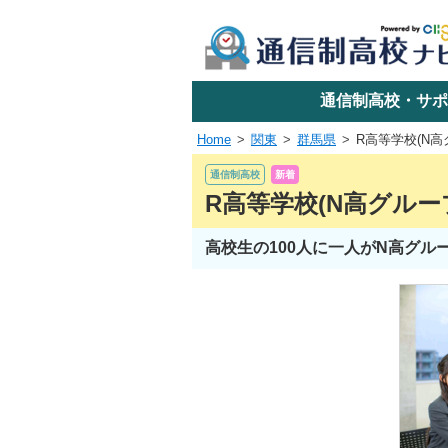
学校名で探す
通信制高校・サポ
Home
関東
群馬県
R高等学校(N高
エリアか
通信制高校
新着
R高等学校(N高グルー
高校生の100人に一人がN高グ
関東
東海
近畿
四国