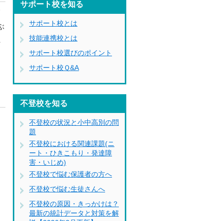
サポート校を知る
師
サポート校とは
ぶ
技能連携校とは
れ
サポート校選びのポイント
も
サポート校Ｑ&A
不登校を知る
不登校の状況と小中高別の問
。
題
不登校における関連課題(ニ
ート・ひきこもり・発達障
害・いじめ)
不登校で悩む保護者の方へ
不登校で悩む生徒さんへ
不登校の原因・きっかけは？
最新の統計データと対策を解