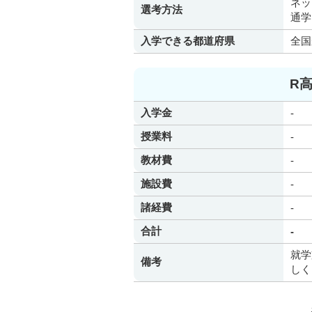
ネッ
選考方法
通学
入学できる都道府県
全国
R
入学金
-
授業料
-
教材費
-
施設費
-
諸経費
-
合計
-
就学
備考
しく