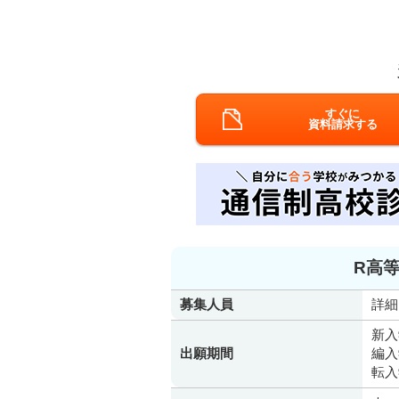
すぐに
資料請求する
R高等
募集人員
詳細
新入
出願期間
編入
転入