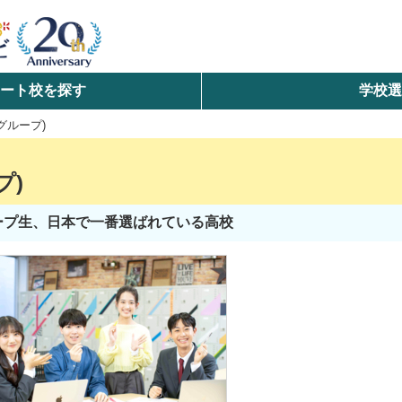
ート校を探す
学校
検索
グループ)
ら探す
プ)
エリアを選択して探す
ループ生、日本で一番選ばれている高校
北海道・東北
北陸・甲信越
中国
九州・沖縄