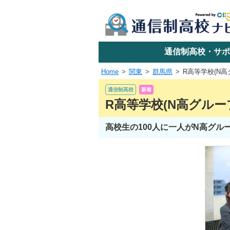
学校名で探す
通信制高校・サポ
Home
関東
群馬県
R高等学校(N高
エリアか
通信制高校
新着
R高等学校(N高グルー
高校生の100人に一人がN高グ
関東
東海
近畿
四国