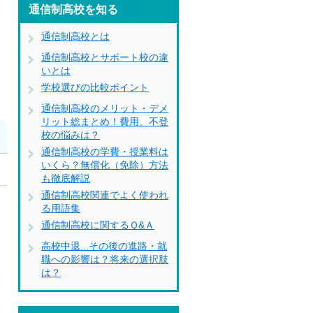
通信制高校を知る
通信制高校とは
通信制高校とサポート校の違
いとは
学校選びの比較ポイント
通信制高校のメリット・デメ
リット総まとめ！費用、不登
校の悩みは？
通信制高校の学費・授業料は
いくら？無償化（免除）方法
も徹底解説
通信制高校関連でよく使われ
に
る用語集
通信制高校に関するＱ&Ａ
高校中退...その後の進路・就
職への影響は？将来の選択肢
は？