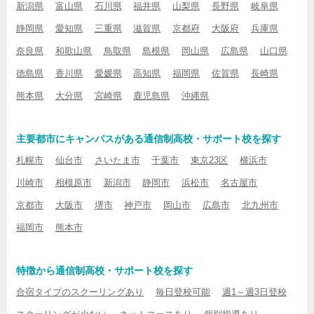
新潟県
富山県
石川県
福井県
山梨県
長野県
岐阜県
静岡県
愛知県
三重県
滋賀県
京都府
大阪府
兵庫県
奈良県
和歌山県
鳥取県
島根県
岡山県
広島県
山口県
徳島県
香川県
愛媛県
高知県
福岡県
佐賀県
長崎県
熊本県
大分県
宮崎県
鹿児島県
沖縄県
主要都市にキャンパスがある通信制高校・サポート校を探す
札幌市
仙台市
さいたま市
千葉市
東京23区
横浜市
川崎市
相模原市
新潟市
静岡市
浜松市
名古屋市
京都市
大阪市
堺市
神戸市
岡山市
広島市
北九州市
福岡市
熊本市
特徴から通信制高校・サポート校を探す
合宿タイプのスクーリングあり
毎日登校可能
週1～週3日登校