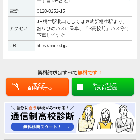
一丁目185番地1
電話
0120-0252-15
JR桐生駅北口もしくは東武新桐生駅より、
アクセス
おりひめバスに乗車、「R高校前」バス停で
下車してすぐ
URL
https://nnn.ed.jp/
資料請求はすべて
無料です！
すぐに
チェックして
資料請求する
リストに追加