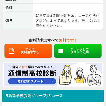
合計
-
就学支援金制度適用対象。コースや学び
備考
方などによって異なります。詳しくはお
問合せください。
資料請求はすべて
無料です！
すぐに
チェックして
資料請求する
リストに追加
R高等学校(N高グループ)のコース