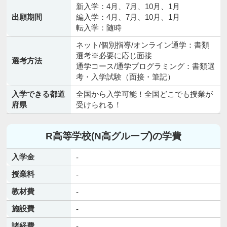
新入学：4月、7月、10月、1月
出願期間
編入学：4月、7月、10月、1月
転入学：随時
ネット/個別指導/オンライン通学：書類
選考※必要に応じ面接
選考方法
通学コース/通学プログラミング：書類選
考・入学試験（面接・筆記）
入学できる都道
全国から入学可能！全国どこでも授業が
府県
受けられる！
R高等学校(N高グループ)の学費
入学金
-
授業料
-
教材費
-
施設費
-
諸経費
-