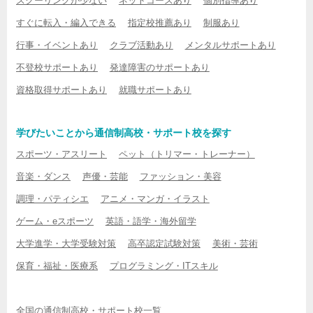
スクーリングが少ない
ネットコースあり
個別指導あり
すぐに転入・編入できる
指定校推薦あり
制服あり
行事・イベントあり
クラブ活動あり
メンタルサポートあり
不登校サポートあり
発達障害のサポートあり
資格取得サポートあり
就職サポートあり
学びたいことから通信制高校・サポート校を探す
スポーツ・アスリート
ペット（トリマー・トレーナー）
音楽・ダンス
声優・芸能
ファッション・美容
調理・パティシエ
アニメ・マンガ・イラスト
ゲーム・eスポーツ
英語・語学・海外留学
大学進学・大学受験対策
高卒認定試験対策
美術・芸術
保育・福祉・医療系
プログラミング・ITスキル
全国の通信制高校・サポート校一覧