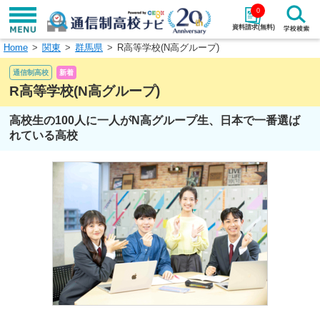
0
資料請求(無料)
Home
関東
群馬県
R高等学校(N高グループ)
学校名で探す
通信制高校
新着
検索
R高等学校(N高グループ)
高校生の100人に一人がN高グループ生、日本で一番選ば
エリアから探す
特徴から探す
れている高校
エリアを選択して探す
関東
北海道・東北
東海
北陸・甲信越
近畿
中国
四国
九州・沖縄