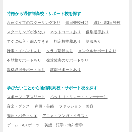
特徴から通信制高校・サポート校を探す
合宿タイプのスクーリングあり
毎日登校可能
週1～週3日登校
スクーリングが少ない
ネットコースあり
個別指導あり
すぐに転入・編入できる
指定校推薦あり
制服あり
行事・イベントあり
クラブ活動あり
メンタルサポートあり
不登校サポートあり
発達障害のサポートあり
資格取得サポートあり
就職サポートあり
学びたいことから通信制高校・サポート校を探す
スポーツ・アスリート
ペット（トリマー・トレーナー）
音楽・ダンス
声優・芸能
ファッション・美容
調理・パティシエ
アニメ・マンガ・イラスト
ゲーム・eスポーツ
英語・語学・海外留学