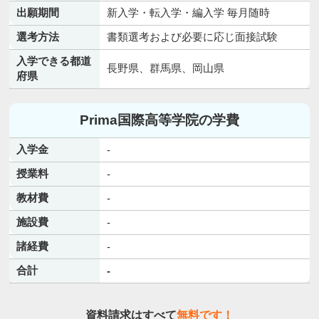
出願期間
新入学・転入学・編入学 毎月随時
選考方法
書類選考および必要に応じ面接試験
入学できる都道
長野県、群馬県、岡山県
府県
Prima国際高等学院の学費
入学金
-
授業料
-
教材費
-
施設費
-
諸経費
-
合計
-
資料請求はすべて
無料です！