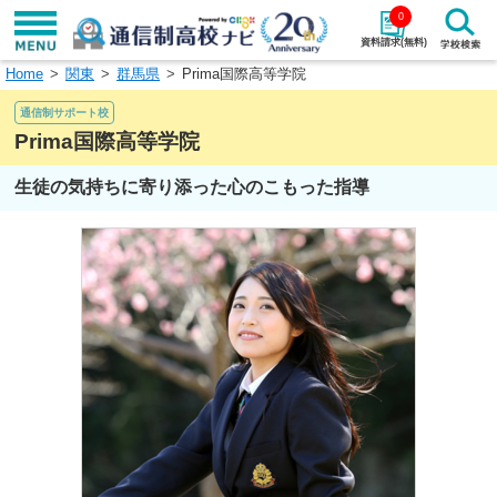
0
資料請求(無料)
Home
関東
群馬県
Prima国際高等学院
学校名で探す
通信制サポート校
検索
Prima国際高等学院
生徒の気持ちに寄り添った心のこもった指導
エリアから探す
特徴から探す
エリアを選択して探す
関東
北海道・東北
東海
北陸・甲信越
近畿
中国
四国
九州・沖縄