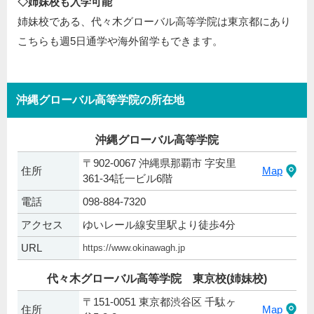
◇姉妹校も入学可能
姉妹校である、代々木グローバル高等学院は東京都にあり
こちらも週5日通学や海外留学もできます。
沖縄グローバル高等学院の所在地
沖縄グローバル高等学院
〒902-0067 沖縄県那覇市 字安里
住所
Map
361-34託一ビル6階
電話
098-884-7320
アクセス
ゆいレール線安里駅より徒歩4分
URL
https://www.okinawagh.jp
代々木グローバル高等学院 東京校(姉妹校)
〒151-0051 東京都渋谷区 千駄ヶ
住所
Map