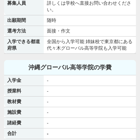
募集人員
詳しくは学校へ直接お問い合わせくださ
い。
出願期間
随時
選考方法
面接・作文
入学できる都道
全国から入学可能 姉妹校で東京都にある
府県
代々木グローバル高等学院も入学可能
沖縄グローバル高等学院の学費
入学金
-
授業料
-
教材費
-
施設費
-
諸経費
-
合計
-