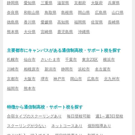
静岡県
愛知県
三重県
滋賀県
京都府
大阪府
兵庫県
奈良県
和歌山県
鳥取県
島根県
岡山県
広島県
山口県
徳島県
香川県
愛媛県
高知県
福岡県
佐賀県
長崎県
熊本県
大分県
宮崎県
鹿児島県
沖縄県
主要都市にキャンパスがある通信制高校・サポート校を探す
札幌市
仙台市
さいたま市
千葉市
東京23区
横浜市
川崎市
相模原市
新潟市
静岡市
浜松市
名古屋市
京都市
大阪市
堺市
神戸市
岡山市
広島市
北九州市
福岡市
熊本市
特徴から通信制高校・サポート校を探す
合宿タイプのスクーリングあり
毎日登校可能
週1～週3日登校
スクーリングが少ない
ネットコースあり
個別指導あり