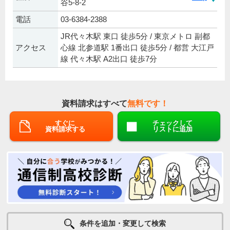
谷5-8-2
電話
03-6384-2388
JR代々木駅 東口 徒歩5分 / 東京メトロ 副都
アクセス
心線 北参道駅 1番出口 徒歩5分 / 都営 大江戸
線 代々木駅 A2出口 徒歩7分
資料請求はすべて
無料です！
すぐに
チェックして
資料請求する
リストに追加
条件を追加・変更して検索