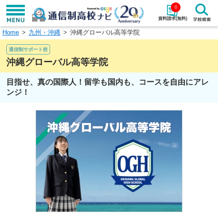
0
資料請求(無料)
Home
九州・沖縄
沖縄グローバル高等学院
学校名で探す
通信制サポート校
検索
沖縄グローバル高等学院
目指せ、真の国際人！留学も国内も、コースを自由にアレ
エリアから探す
特徴から探す
ンジ！
エリアを選択して探す
関東
北海道・東北
東海
北陸・甲信越
近畿
中国
四国
九州・沖縄