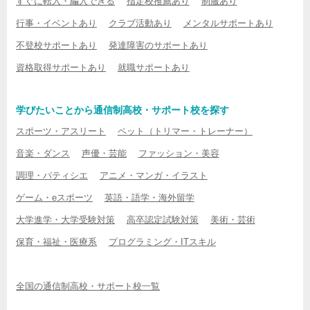
すぐに転入・編入できる
指定校推薦あり
制服あり
行事・イベントあり
クラブ活動あり
メンタルサポートあり
不登校サポートあり
発達障害のサポートあり
資格取得サポートあり
就職サポートあり
学びたいことから通信制高校・サポート校を探す
スポーツ・アスリート
ペット（トリマー・トレーナー）
音楽・ダンス
声優・芸能
ファッション・美容
調理・パティシエ
アニメ・マンガ・イラスト
ゲーム・eスポーツ
英語・語学・海外留学
大学進学・大学受験対策
高卒認定試験対策
美術・芸術
保育・福祉・医療系
プログラミング・ITスキル
全国の通信制高校・サポート校一覧