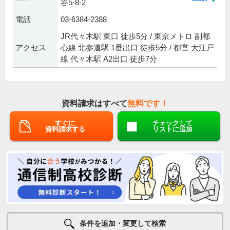
谷5-8-2
電話
03-6384-2388
JR代々木駅 東口 徒歩5分 / 東京メトロ 副都
アクセス
心線 北参道駅 1番出口 徒歩5分 / 都営 大江戸
線 代々木駅 A2出口 徒歩7分
資料請求はすべて
無料です！
すぐに
チェックして
資料請求する
リストに追加
条件を追加・変更して検索