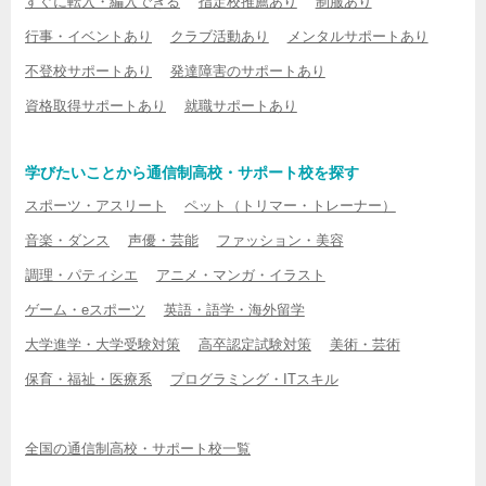
すぐに転入・編入できる
指定校推薦あり
制服あり
行事・イベントあり
クラブ活動あり
メンタルサポートあり
不登校サポートあり
発達障害のサポートあり
資格取得サポートあり
就職サポートあり
学びたいことから通信制高校・サポート校を探す
スポーツ・アスリート
ペット（トリマー・トレーナー）
音楽・ダンス
声優・芸能
ファッション・美容
調理・パティシエ
アニメ・マンガ・イラスト
ゲーム・eスポーツ
英語・語学・海外留学
大学進学・大学受験対策
高卒認定試験対策
美術・芸術
保育・福祉・医療系
プログラミング・ITスキル
全国の通信制高校・サポート校一覧