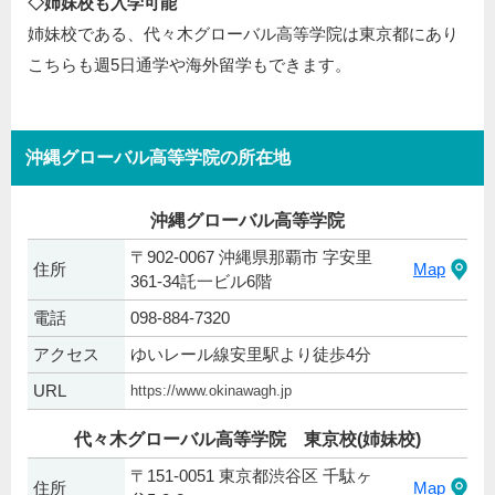
◇姉妹校も入学可能
姉妹校である、代々木グローバル高等学院は東京都にあり
こちらも週5日通学や海外留学もできます。
沖縄グローバル高等学院の所在地
沖縄グローバル高等学院
〒902-0067 沖縄県那覇市 字安里
住所
Map
361-34託一ビル6階
電話
098-884-7320
アクセス
ゆいレール線安里駅より徒歩4分
URL
https://www.okinawagh.jp
代々木グローバル高等学院 東京校(姉妹校)
〒151-0051 東京都渋谷区 千駄ヶ
住所
Map