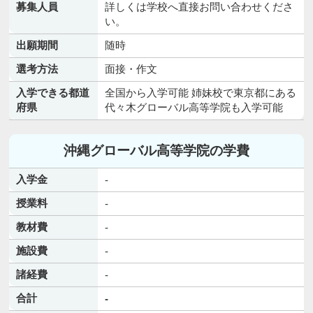
募集人員
詳しくは学校へ直接お問い合わせくださ
い。
出願期間
随時
選考方法
面接・作文
入学できる都道
全国から入学可能 姉妹校で東京都にある
府県
代々木グローバル高等学院も入学可能
沖縄グローバル高等学院の学費
入学金
-
授業料
-
教材費
-
施設費
-
諸経費
-
合計
-