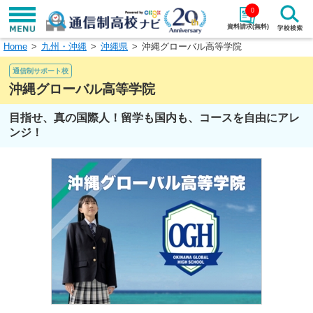
0
資料請求(無料)
Home
九州・沖縄
沖縄県
沖縄グローバル高等学院
学校名で探す
通信制サポート校
検索
沖縄グローバル高等学院
目指せ、真の国際人！留学も国内も、コースを自由にアレ
エリアから探す
特徴から探す
ンジ！
エリアを選択して探す
関東
北海道・東北
東海
北陸・甲信越
近畿
中国
四国
九州・沖縄