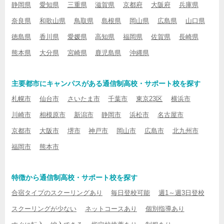
静岡県
愛知県
三重県
滋賀県
京都府
大阪府
兵庫県
奈良県
和歌山県
鳥取県
島根県
岡山県
広島県
山口県
徳島県
香川県
愛媛県
高知県
福岡県
佐賀県
長崎県
熊本県
大分県
宮崎県
鹿児島県
沖縄県
主要都市にキャンパスがある通信制高校・サポート校を探す
札幌市
仙台市
さいたま市
千葉市
東京23区
横浜市
川崎市
相模原市
新潟市
静岡市
浜松市
名古屋市
京都市
大阪市
堺市
神戸市
岡山市
広島市
北九州市
福岡市
熊本市
特徴から通信制高校・サポート校を探す
合宿タイプのスクーリングあり
毎日登校可能
週1～週3日登校
スクーリングが少ない
ネットコースあり
個別指導あり