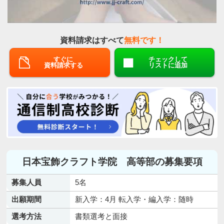
資料請求はすべて
無料です！
すぐに
チェックして
資料請求する
リストに追加
日本宝飾クラフト学院 高等部の募集要項
募集人員
5名
出願期間
新入学：4月 転入学・編入学：随時
選考方法
書類選考と面接