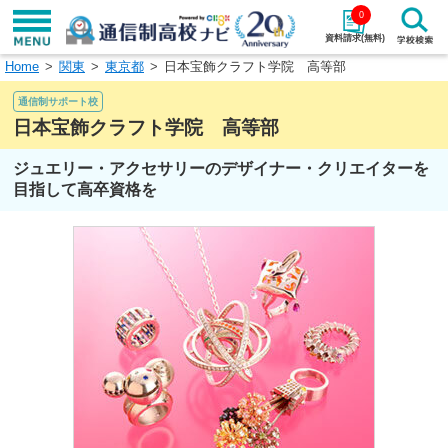
0
資料請求(無料)
Home
関東
東京都
日本宝飾クラフト学院 高等部
学校名で探す
通信制サポート校
検索
日本宝飾クラフト学院 高等部
ジュエリー・アクセサリーのデザイナー・クリエイターを
エリアから探す
特徴から探す
目指して高卒資格を
エリアを選択して探す
関東
北海道・東北
東海
北陸・甲信越
近畿
中国
四国
九州・沖縄