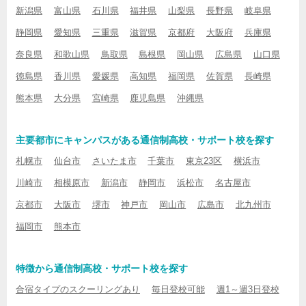
新潟県
富山県
石川県
福井県
山梨県
長野県
岐阜県
静岡県
愛知県
三重県
滋賀県
京都府
大阪府
兵庫県
奈良県
和歌山県
鳥取県
島根県
岡山県
広島県
山口県
徳島県
香川県
愛媛県
高知県
福岡県
佐賀県
長崎県
熊本県
大分県
宮崎県
鹿児島県
沖縄県
主要都市にキャンパスがある通信制高校・サポート校を探す
札幌市
仙台市
さいたま市
千葉市
東京23区
横浜市
川崎市
相模原市
新潟市
静岡市
浜松市
名古屋市
京都市
大阪市
堺市
神戸市
岡山市
広島市
北九州市
福岡市
熊本市
特徴から通信制高校・サポート校を探す
合宿タイプのスクーリングあり
毎日登校可能
週1～週3日登校