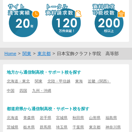
Home
関東
東京都
日本宝飾クラフト学院 高等部
地方から通信制高校・サポート校を探す
北海道・東北
関東
北陸・甲信越
東海
近畿（関西）
中国
四国
九州・沖縄
都道府県から通信制高校・サポート校を探す
北海道
青森県
岩手県
宮城県
秋田県
山形県
福島県
茨城県
栃木県
群馬県
埼玉県
千葉県
東京都
神奈川県