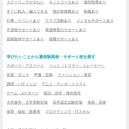
スクーリングが少ない
ネットコースあり
個別指導あり
すぐに転入・編入できる
指定校推薦あり
制服あり
行事・イベントあり
クラブ活動あり
メンタルサポートあり
不登校サポートあり
発達障害のサポートあり
資格取得サポートあり
就職サポートあり
学びたいことから通信制高校・サポート校を探す
スポーツ・アスリート
ペット（トリマー・トレーナー）
音楽・ダンス
声優・芸能
ファッション・美容
調理・パティシエ
アニメ・マンガ・イラスト
ゲーム・eスポーツ
英語・語学・海外留学
大学進学・大学受験対策
高卒認定試験対策
美術・芸術
保育・福祉・医療系
プログラミング・ITスキル