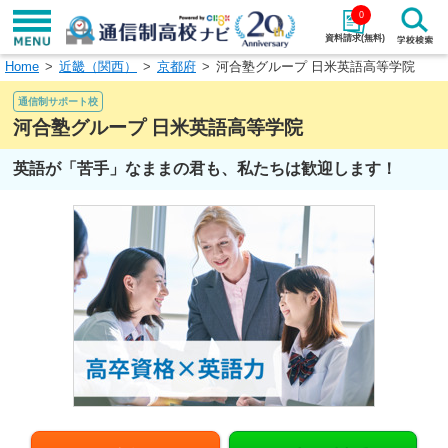
0
資料請求(無料)
Home
近畿（関西）
京都府
河合塾グループ 日米英語高等学院
学校名で探す
通信制サポート校
検索
河合塾グループ 日米英語高等学院
英語が「苦手」なままの君も、私たちは歓迎します！
エリアから探す
特徴から探す
エリアを選択して探す
関東
北海道・東北
東海
北陸・甲信越
近畿
中国
四国
九州・沖縄