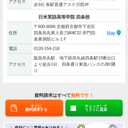
アクセス
歩3分 各駅直通アステ川西3F
日米英語高等学院 四条校
〒600-8008 京都府京都市下京区
住所
四条烏丸東入長刀鉾町32 井門四
Map
条東洞院ビル１F
電話
0120-154-218
阪急烏丸駅、地下鉄烏丸線四条駅19番出口
アクセス
より徒歩1分、四条通り東急ハンズの2軒隣
り
資料請求はすべて
無料です！
すぐに
チェックして
資料請求する
リストに追加