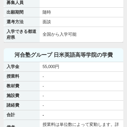
募集人員
出願期間
随時
選考方法
面談
入学できる都道
全国から入学可能
府県
河合塾グループ 日米英語高等学院の学費
入学金
55,000円
授業料
-
教材費
-
施設費
-
諸経費
-
合計
-
授業料は単位数によって変動します。詳