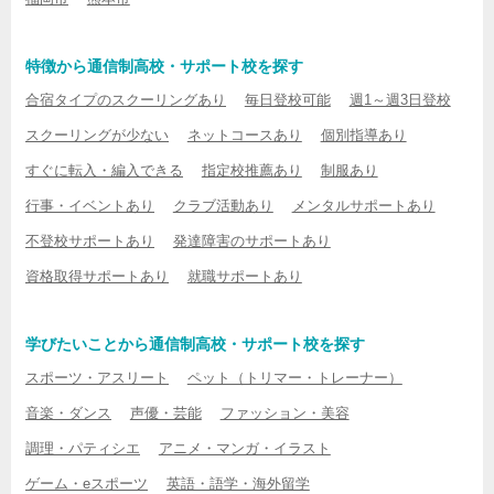
特徴から通信制高校・サポート校を探す
合宿タイプのスクーリングあり
毎日登校可能
週1～週3日登校
スクーリングが少ない
ネットコースあり
個別指導あり
すぐに転入・編入できる
指定校推薦あり
制服あり
行事・イベントあり
クラブ活動あり
メンタルサポートあり
不登校サポートあり
発達障害のサポートあり
資格取得サポートあり
就職サポートあり
学びたいことから通信制高校・サポート校を探す
スポーツ・アスリート
ペット（トリマー・トレーナー）
音楽・ダンス
声優・芸能
ファッション・美容
調理・パティシエ
アニメ・マンガ・イラスト
ゲーム・eスポーツ
英語・語学・海外留学