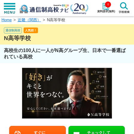
0
資料請求(無料)
Home
近畿（関西）
N高等学校
学校名で探す
通信制高校
人気校！
検索
N高等学校
高校生の100人に一人がN高グループ生、日本で一番選ば
エリアから探す
特徴から探す
れている高校
エリアを選択して探す
関東
北海道・東北
東海
北陸・甲信越
近畿
中国
四国
九州・沖縄
すぐに
チェックして