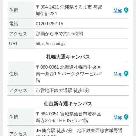
〒904-2421 沖縄県うるま市 与那
住所
Map
城伊計224
電話
0120-0252-15
アクセス
那覇から車で約1.5時間
URL
https://nnn.ed.jp/
札幌大通キャンパス
〒060-0061 北海道札幌市中央区
住所
南一条西1-9 パークタワービル 2
Map
階
アクセス
市営地下鉄大通駅 徒歩1分
仙台新寺通キャンパス
〒984-0051 宮城県仙台市若林区
住所
Map
新寺2-1-6 THE ISビル 4階
JR仙台駅 徒歩7分 地下鉄東西線宮城野通
アクセス