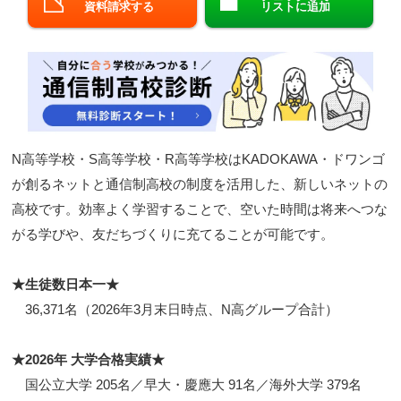
資料請求する
リストに追加
閉じる
N高等学校・S高等学校・R高等学校はKADOKAWA・ドワンゴ
が創るネットと通信制高校の制度を活用した、新しいネットの
高校です。効率よく学習することで、空いた時間は将来へつな
がる学びや、友だちづくりに充てることが可能です。
★生徒数日本一★
36,371名（2026年3月末日時点、N高グループ合計）
★2026年 大学合格実績★
国公立大学 205名／早大・慶應大 91名／海外大学 379名