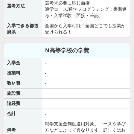
選考※必要に応じ面接
選考方法
通学コース/通学プログラミング：書類選
考・入学試験（面接・筆記）
入学できる都道
全国から入学可能！全国どこでも授業が
府県
受けられる！
N高等学校の学費
入学金
-
授業料
-
教材費
-
施設費
-
諸経費
-
合計
-
就学支援金制度適用対象。コースや学び
備考
方などによって異なります。詳しくはお