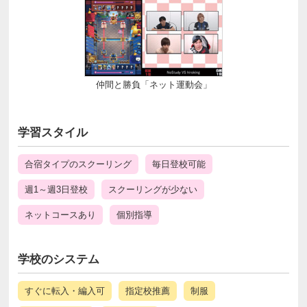
仲間と勝負「ネット運動会」
学習スタイル
合宿タイプのスクーリング
毎日登校可能
週1～週3日登校
スクーリングが少ない
ネットコースあり
個別指導
学校のシステム
すぐに転入・編入可
指定校推薦
制服