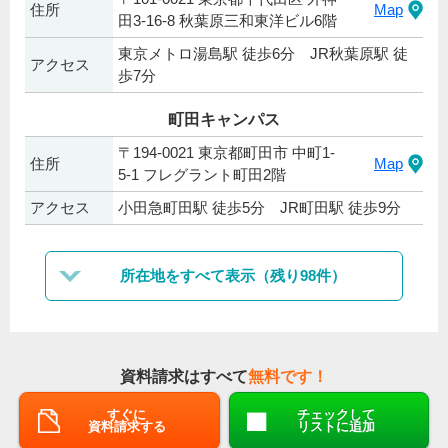
住所
Map
田3-16-8 秋葉原三和東洋ビル6階
東京メトロ湯島駅 徒歩6分 JR秋葉原駅 徒
アクセス
歩7分
町田キャンパス
〒194-0021 東京都町田市 中町1-
住所
Map
5‐1 フレグラント町田2階
アクセス
小田急町田駅 徒歩5分 JR町田駅 徒歩9分
所在地をすべて表示（残り98件）
資料請求はすべて
無料です！
すぐに
チェックして
資料請求する
リストに追加