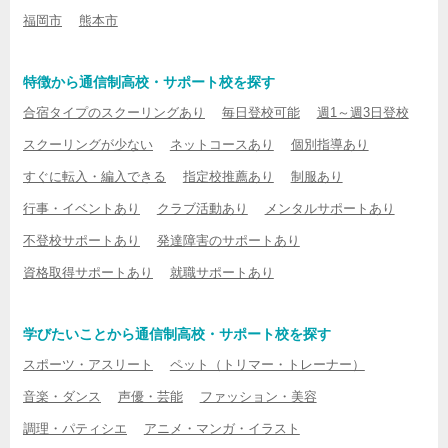
福岡市
熊本市
特徴から通信制高校・サポート校を探す
合宿タイプのスクーリングあり
毎日登校可能
週1～週3日登校
スクーリングが少ない
ネットコースあり
個別指導あり
すぐに転入・編入できる
指定校推薦あり
制服あり
行事・イベントあり
クラブ活動あり
メンタルサポートあり
不登校サポートあり
発達障害のサポートあり
資格取得サポートあり
就職サポートあり
学びたいことから通信制高校・サポート校を探す
スポーツ・アスリート
ペット（トリマー・トレーナー）
音楽・ダンス
声優・芸能
ファッション・美容
調理・パティシエ
アニメ・マンガ・イラスト