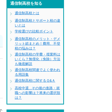
通信制高校を知る
通信制高校とは
通信制高校とサポート校の違
いとは
学校選びの比較ポイント
通信制高校のメリット・デメ
リット総まとめ！費用、不登
校の悩みは？
通信制高校の学費・授業料は
いくら？無償化（免除）方法
も徹底解説
に
通信制高校関連でよく使われ
る用語集
通信制高校に関するＱ&Ａ
高校中退...その後の進路・就
職への影響は？将来の選択肢
は？
師
で