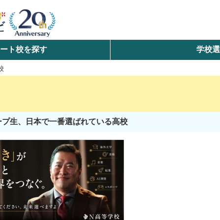
ート校を探す
学校
検索
校
ら探す
エリアを選択して探す
ループ生、日本で一番選ばれている高校
北海道・東北
北陸・甲信越
中国
九州・沖縄