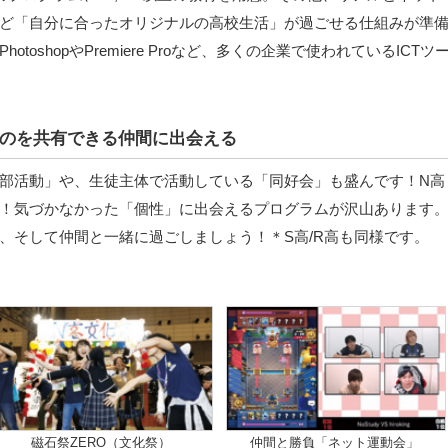
ど「自分に合ったオリジナルの高校生活」が過ごせる仕組みが準
oshopやPremiere Proなど、多くの企業で使われているICTツ
のを共有できる仲間に出会える
部活動」や、生徒主体で活動している「同好会」も盛んです！N高
！気づかなかった「個性」に出会えるプログラムが沢山あります
、そして仲間と一緒に過ごしましょう！＊S高/R高も同様です。
磁石祭ZERO（文化祭）
仲間と勝負「ネット運動会」