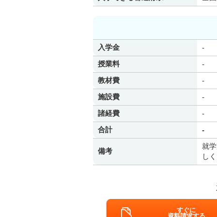
入学金
-
授業料
-
教材費
-
施設費
-
諸経費
-
合計
-
就学
備考
しく
すぐに
資料請求する