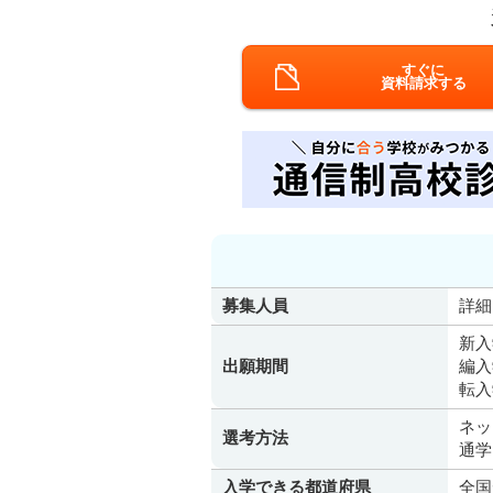
すぐに
資料請求する
募集人員
詳細
新入
出願期間
編入
転入
ネッ
選考方法
通学
入学できる都道府県
全国