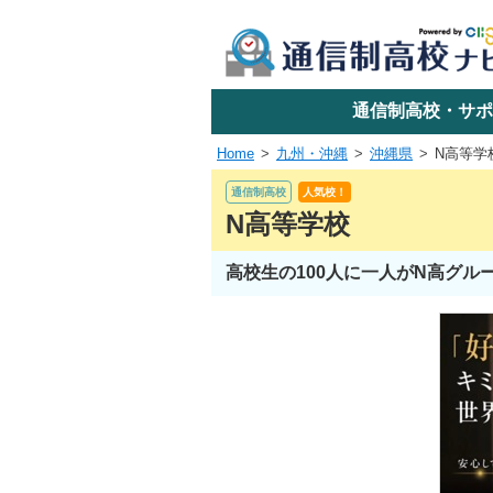
学校名で探す
通信制高校・サポ
Home
九州・沖縄
沖縄県
N高等学
エリアか
通信制高校
人気校！
N高等学校
高校生の100人に一人がN高グ
関東
東海
近畿
四国