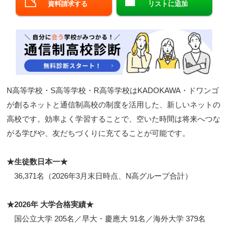
資料請求する
リストに追加
閉じる
N高等学校・S高等学校・R高等学校はKADOKAWA・ドワンゴ
が創るネットと通信制高校の制度を活用した、新しいネットの
高校です。効率よく学習することで、空いた時間は将来へつな
がる学びや、友だちづくりに充てることが可能です。
★生徒数日本一★
36,371名（2026年3月末日時点、N高グループ合計）
★2026年 大学合格実績★
国公立大学 205名／早大・慶應大 91名／海外大学 379名