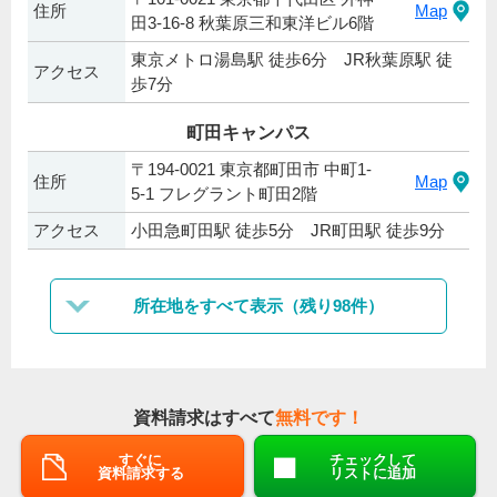
住所
Map
田3-16-8 秋葉原三和東洋ビル6階
東京メトロ湯島駅 徒歩6分 JR秋葉原駅 徒
アクセス
歩7分
町田キャンパス
〒194-0021 東京都町田市 中町1-
住所
Map
5‐1 フレグラント町田2階
アクセス
小田急町田駅 徒歩5分 JR町田駅 徒歩9分
所在地をすべて表示（残り98件）
資料請求はすべて
無料です！
すぐに
チェックして
資料請求する
リストに追加