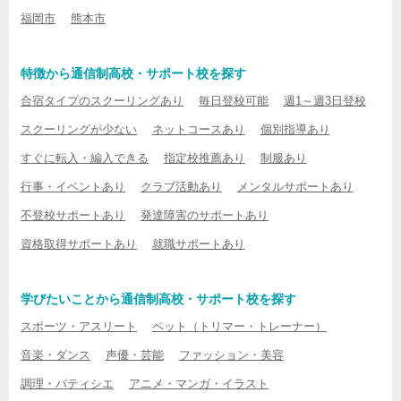
福岡市
熊本市
特徴から通信制高校・サポート校を探す
合宿タイプのスクーリングあり
毎日登校可能
週1～週3日登校
スクーリングが少ない
ネットコースあり
個別指導あり
すぐに転入・編入できる
指定校推薦あり
制服あり
行事・イベントあり
クラブ活動あり
メンタルサポートあり
不登校サポートあり
発達障害のサポートあり
資格取得サポートあり
就職サポートあり
学びたいことから通信制高校・サポート校を探す
スポーツ・アスリート
ペット（トリマー・トレーナー）
音楽・ダンス
声優・芸能
ファッション・美容
調理・パティシエ
アニメ・マンガ・イラスト