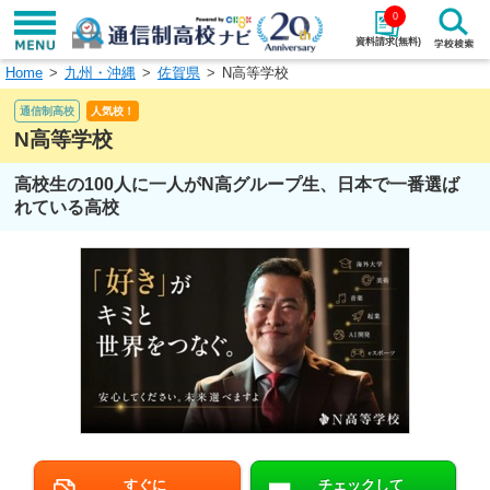
0
資料請求(無料)
Home
九州・沖縄
佐賀県
N高等学校
学校名で探す
通信制高校
人気校！
検索
N高等学校
高校生の100人に一人がN高グループ生、日本で一番選ば
エリアから探す
特徴から探す
れている高校
エリアを選択して探す
関東
北海道・東北
東海
北陸・甲信越
近畿
中国
四国
九州・沖縄
すぐに
チェックして