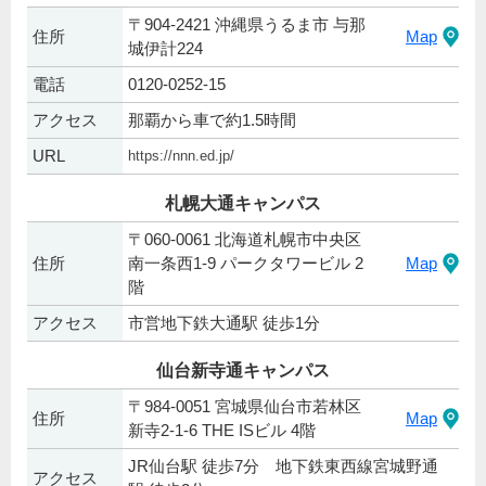
〒904-2421 沖縄県うるま市 与那
住所
Map
城伊計224
電話
0120-0252-15
アクセス
那覇から車で約1.5時間
URL
https://nnn.ed.jp/
札幌大通キャンパス
〒060-0061 北海道札幌市中央区
住所
南一条西1-9 パークタワービル 2
Map
階
アクセス
市営地下鉄大通駅 徒歩1分
仙台新寺通キャンパス
〒984-0051 宮城県仙台市若林区
住所
Map
新寺2-1-6 THE ISビル 4階
JR仙台駅 徒歩7分 地下鉄東西線宮城野通
アクセス