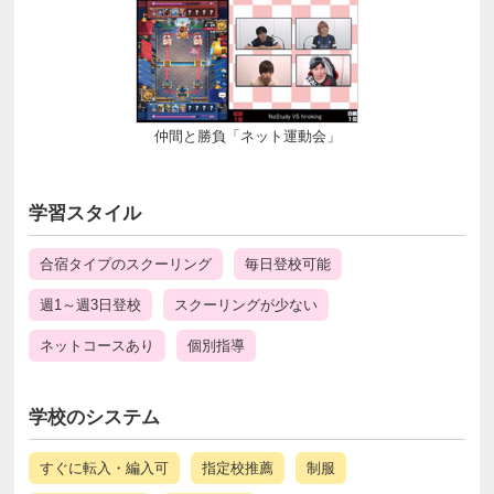
仲間と勝負「ネット運動会」
学習スタイル
合宿タイプのスクーリング
毎日登校可能
週1～週3日登校
スクーリングが少ない
ネットコースあり
個別指導
学校のシステム
すぐに転入・編入可
指定校推薦
制服