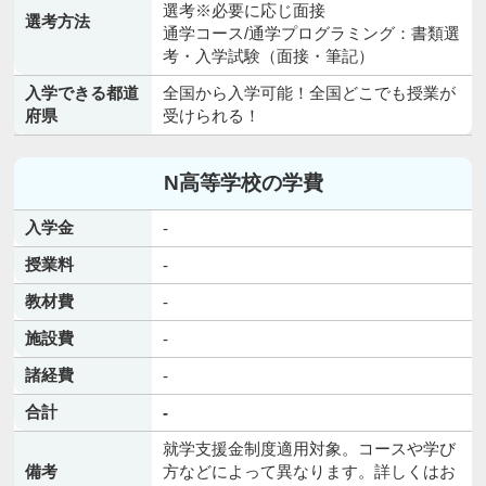
選考※必要に応じ面接
選考方法
通学コース/通学プログラミング：書類選
考・入学試験（面接・筆記）
入学できる都道
全国から入学可能！全国どこでも授業が
府県
受けられる！
N高等学校の学費
入学金
-
授業料
-
教材費
-
施設費
-
諸経費
-
合計
-
就学支援金制度適用対象。コースや学び
備考
方などによって異なります。詳しくはお