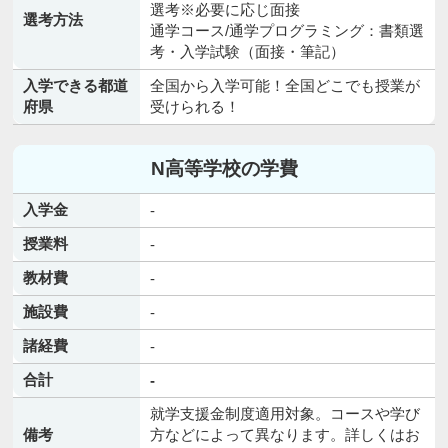
選考※必要に応じ面接
選考方法
通学コース/通学プログラミング：書類選
考・入学試験（面接・筆記）
入学できる都道
全国から入学可能！全国どこでも授業が
府県
受けられる！
N高等学校の学費
入学金
-
授業料
-
教材費
-
施設費
-
諸経費
-
合計
-
就学支援金制度適用対象。コースや学び
備考
方などによって異なります。詳しくはお