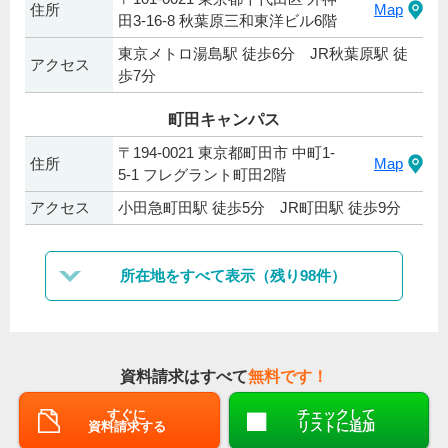
住所
Map
田3-16-8 秋葉原三和東洋ビル6階
東京メトロ湯島駅 徒歩6分 JR秋葉原駅 徒
アクセス
歩7分
町田キャンパス
〒194-0021 東京都町田市 中町1-
住所
Map
5‐1 フレグラント町田2階
アクセス
小田急町田駅 徒歩5分 JR町田駅 徒歩9分
所在地をすべて表示（残り98件）
資料請求はすべて
無料です！
すぐに
チェックして
資料請求する
リストに追加