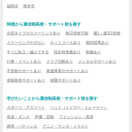
福岡市
熊本市
特徴から通信制高校・サポート校を探す
合宿タイプのスクーリングあり
毎日登校可能
週1～週3日登校
スクーリングが少ない
ネットコースあり
個別指導あり
すぐに転入・編入できる
指定校推薦あり
制服あり
行事・イベントあり
クラブ活動あり
メンタルサポートあり
不登校サポートあり
発達障害のサポートあり
資格取得サポートあり
就職サポートあり
学びたいことから通信制高校・サポート校を探す
スポーツ・アスリート
ペット（トリマー・トレーナー）
音楽・ダンス
声優・芸能
ファッション・美容
調理・パティシエ
アニメ・マンガ・イラスト