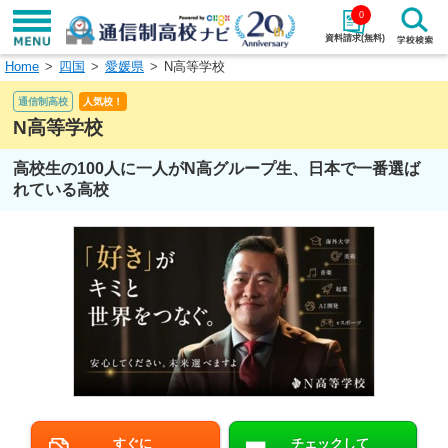
0
資料請求(無料)
Home
四国
愛媛県
N高等学校
学校名で探す
通信制高校
人気校！
検索
N高等学校
高校生の100人に一人がN高グループ生、日本で一番選ば
エリアから探す
特徴から探す
れている高校
エリアを選択して探す
関東
北海道・東北
東海
北陸・甲信越
近畿
中国
四国
九州・沖縄
すぐに
チェックして