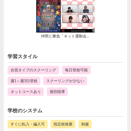
仲間と勝負「ネット運動会」
学習スタイル
合宿タイプのスクーリング
毎日登校可能
週1～週3日登校
スクーリングが少ない
ネットコースあり
個別指導
学校のシステム
すぐに転入・編入可
指定校推薦
制服