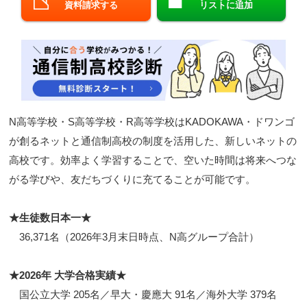
資料請求する
リストに追加
閉じる
N高等学校・S高等学校・R高等学校はKADOKAWA・ドワンゴ
が創るネットと通信制高校の制度を活用した、新しいネットの
高校です。効率よく学習することで、空いた時間は将来へつな
がる学びや、友だちづくりに充てることが可能です。
★生徒数日本一★
36,371名（2026年3月末日時点、N高グループ合計）
★2026年 大学合格実績★
国公立大学 205名／早大・慶應大 91名／海外大学 379名