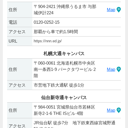
〒904-2421 沖縄県うるま市 与那
住所
Map
城伊計224
電話
0120-0252-15
アクセス
那覇から車で約1.5時間
URL
https://nnn.ed.jp/
札幌大通キャンパス
〒060-0061 北海道札幌市中央区
住所
南一条西1-9 パークタワービル 2
Map
階
アクセス
市営地下鉄大通駅 徒歩1分
仙台新寺通キャンパス
〒984-0051 宮城県仙台市若林区
住所
Map
新寺2-1-6 THE ISビル 4階
JR仙台駅 徒歩7分 地下鉄東西線宮城野通
アクセス