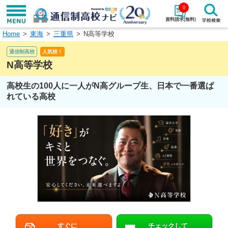
0
資料請求(無料)
Home
東海
三重県
N高等学校
学校名で探す
通信制高校
人気校！
検索
N高等学校
高校生の100人に一人がN高グループ生、日本で一番選ば
エリアから探す
特徴から探す
れている高校
エリアを選択して探す
関東
北海道・東北
東海
北陸・甲信越
近畿
中国
四国
九州・沖縄
すぐに
チェックして