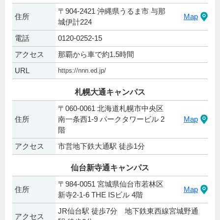
〒904-2421 沖縄県うるま市 与那
住所
Map
城伊計224
電話
0120-0252-15
アクセス
那覇から車で約1.5時間
URL
https://nnn.ed.jp/
札幌大通キャンパス
〒060-0061 北海道札幌市中央区
住所
南一条西1-9 パークタワービル 2
Map
階
アクセス
市営地下鉄大通駅 徒歩1分
仙台新寺通キャンパス
〒984-0051 宮城県仙台市若林区
住所
Map
新寺2-1-6 THE ISビル 4階
JR仙台駅 徒歩7分 地下鉄東西線宮城野通
アクセス