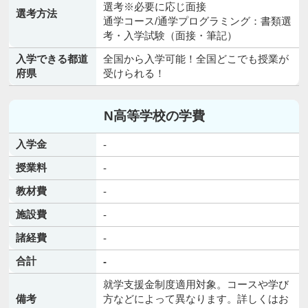
選考※必要に応じ面接
選考方法
通学コース/通学プログラミング：書類選
考・入学試験（面接・筆記）
入学できる都道
全国から入学可能！全国どこでも授業が
府県
受けられる！
N高等学校の学費
入学金
-
授業料
-
教材費
-
施設費
-
諸経費
-
合計
-
就学支援金制度適用対象。コースや学び
備考
方などによって異なります。詳しくはお