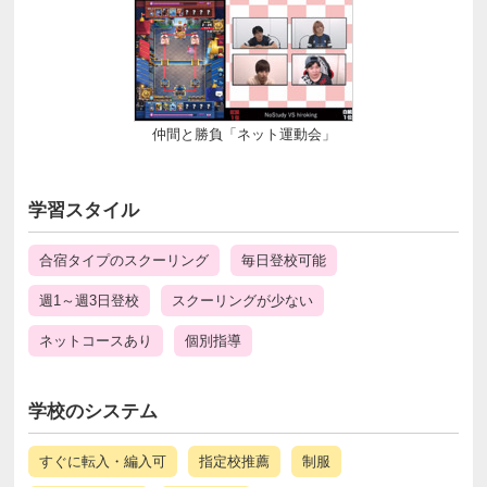
仲間と勝負「ネット運動会」
学習スタイル
合宿タイプのスクーリング
毎日登校可能
週1～週3日登校
スクーリングが少ない
ネットコースあり
個別指導
学校のシステム
すぐに転入・編入可
指定校推薦
制服