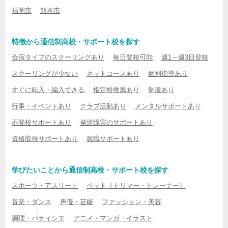
福岡市
熊本市
特徴から通信制高校・サポート校を探す
合宿タイプのスクーリングあり
毎日登校可能
週1～週3日登校
スクーリングが少ない
ネットコースあり
個別指導あり
すぐに転入・編入できる
指定校推薦あり
制服あり
行事・イベントあり
クラブ活動あり
メンタルサポートあり
不登校サポートあり
発達障害のサポートあり
資格取得サポートあり
就職サポートあり
学びたいことから通信制高校・サポート校を探す
スポーツ・アスリート
ペット（トリマー・トレーナー）
音楽・ダンス
声優・芸能
ファッション・美容
調理・パティシエ
アニメ・マンガ・イラスト