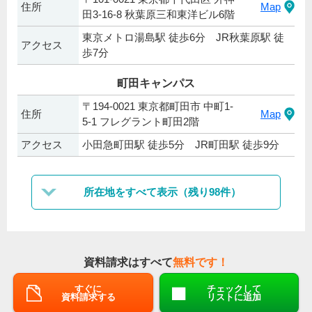
住所
Map
田3-16-8 秋葉原三和東洋ビル6階
東京メトロ湯島駅 徒歩6分 JR秋葉原駅 徒
アクセス
歩7分
町田キャンパス
〒194-0021 東京都町田市 中町1-
住所
Map
5‐1 フレグラント町田2階
アクセス
小田急町田駅 徒歩5分 JR町田駅 徒歩9分
所在地をすべて表示（残り98件）
資料請求はすべて
無料です！
すぐに
チェックして
資料請求する
リストに追加