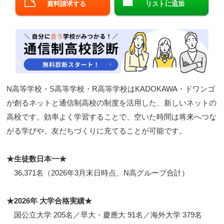
資料請求する
リストに追加
閉じる
N高等学校・S高等学校・R高等学校はKADOKAWA・ドワンゴ
が創るネットと通信制高校の制度を活用した、新しいネットの
高校です。効率よく学習することで、空いた時間は将来へつな
がる学びや、友だちづくりに充てることが可能です。
★生徒数日本一★
36,371名（2026年3月末日時点、N高グループ合計）
★2026年 大学合格実績★
国公立大学 205名／早大・慶應大 91名／海外大学 379名