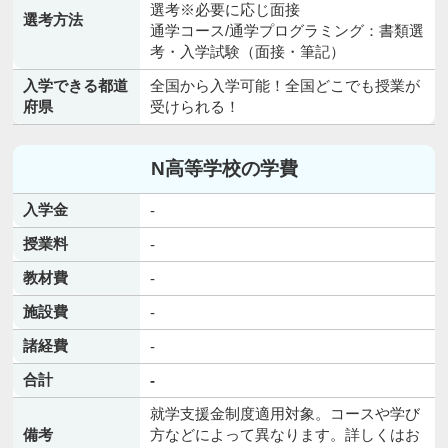
選考※必要に応じ面接
選考方法
通学コース/通学プログラミング：書類選
考・入学試験（面接・筆記）
入学できる都道
全国から入学可能！全国どこでも授業が
府県
受けられる！
N高等学校の学費
入学金
-
授業料
-
教材費
-
施設費
-
諸経費
-
合計
-
就学支援金制度適用対象。コースや学び
備考
方などによって異なります。詳しくはお