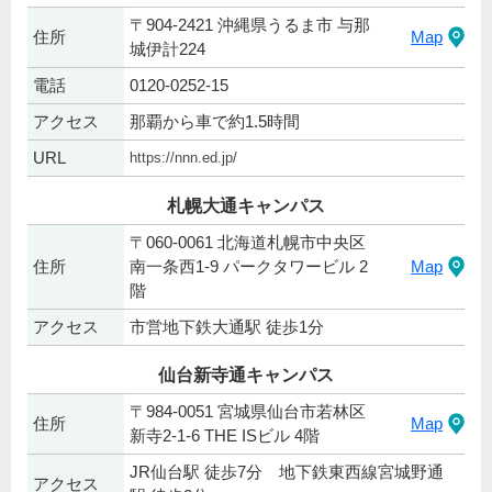
〒904-2421 沖縄県うるま市 与那
住所
Map
城伊計224
電話
0120-0252-15
アクセス
那覇から車で約1.5時間
URL
https://nnn.ed.jp/
札幌大通キャンパス
〒060-0061 北海道札幌市中央区
住所
南一条西1-9 パークタワービル 2
Map
階
アクセス
市営地下鉄大通駅 徒歩1分
仙台新寺通キャンパス
〒984-0051 宮城県仙台市若林区
住所
Map
新寺2-1-6 THE ISビル 4階
JR仙台駅 徒歩7分 地下鉄東西線宮城野通
アクセス