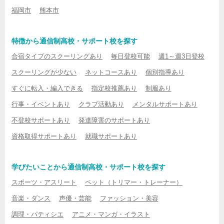
福岡市
熊本市
特徴から通信制高校・サポート校を探す
合宿タイプのスクーリングあり
毎日登校可能
週1～週3日登校
スクーリングが少ない
ネットコースあり
個別指導あり
すぐに転入・編入できる
指定校推薦あり
制服あり
行事・イベントあり
クラブ活動あり
メンタルサポートあり
不登校サポートあり
発達障害のサポートあり
資格取得サポートあり
就職サポートあり
学びたいことから通信制高校・サポート校を探す
スポーツ・アスリート
ペット（トリマー・トレーナー）
音楽・ダンス
声優・芸能
ファッション・美容
調理・パティシエ
アニメ・マンガ・イラスト