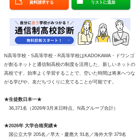
資料請求する
リストに追加
閉じる
N高等学校・S高等学校・R高等学校はKADOKAWA・ドワンゴ
が創るネットと通信制高校の制度を活用した、新しいネットの
高校です。効率よく学習することで、空いた時間は将来へつな
がる学びや、友だちづくりに充てることが可能です。
★生徒数日本一★
36,371名（2026年3月末日時点、N高グループ合計）
★2026年 大学合格実績★
国公立大学 205名／早大・慶應大 91名／海外大学 379名