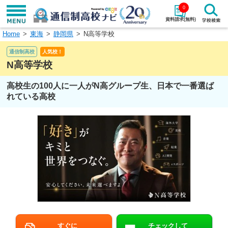
0
資料請求(無料)
Home
東海
静岡県
N高等学校
学校名で探す
通信制高校
人気校！
検索
N高等学校
高校生の100人に一人がN高グループ生、日本で一番選ば
エリアから探す
特徴から探す
れている高校
エリアを選択して探す
関東
北海道・東北
東海
北陸・甲信越
近畿
中国
四国
九州・沖縄
すぐに
チェックして