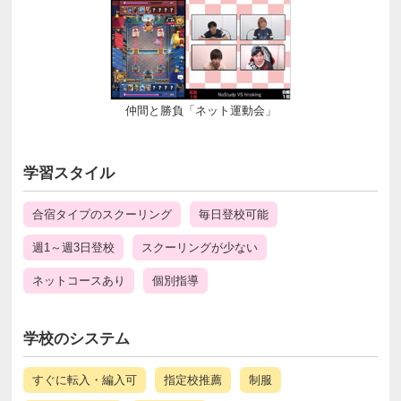
仲間と勝負「ネット運動会」
学習スタイル
合宿タイプのスクーリング
毎日登校可能
週1～週3日登校
スクーリングが少ない
ネットコースあり
個別指導
学校のシステム
すぐに転入・編入可
指定校推薦
制服