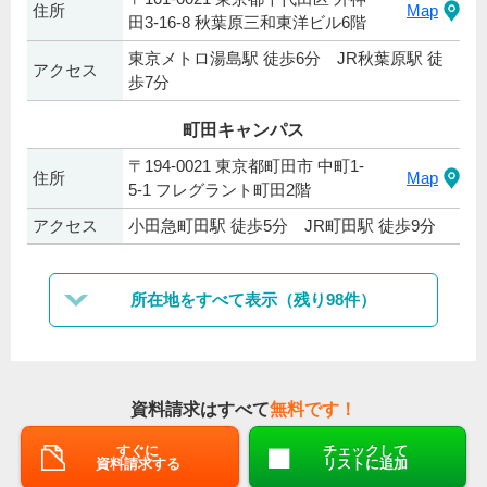
住所
Map
田3-16-8 秋葉原三和東洋ビル6階
東京メトロ湯島駅 徒歩6分 JR秋葉原駅 徒
アクセス
歩7分
町田キャンパス
〒194-0021 東京都町田市 中町1-
住所
Map
5‐1 フレグラント町田2階
アクセス
小田急町田駅 徒歩5分 JR町田駅 徒歩9分
所在地をすべて表示（残り98件）
資料請求はすべて
無料です！
すぐに
チェックして
資料請求する
リストに追加