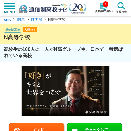
0
資料請求(無料)
Home
関東
群馬県
N高等学校
学校名で探す
通信制高校
人気校！
検索
N高等学校
高校生の100人に一人がN高グループ生、日本で一番選ば
エリアから探す
特徴から探す
れている高校
エリアを選択して探す
関東
北海道・東北
東海
北陸・甲信越
近畿
中国
四国
九州・沖縄
すぐに
チェックして