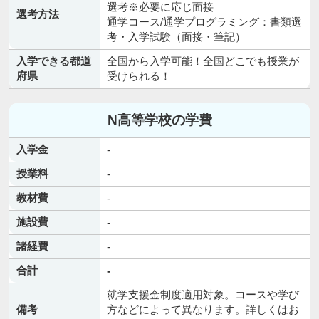
選考※必要に応じ面接
選考方法
通学コース/通学プログラミング：書類選
考・入学試験（面接・筆記）
入学できる都道
全国から入学可能！全国どこでも授業が
府県
受けられる！
N高等学校の学費
入学金
-
授業料
-
教材費
-
施設費
-
諸経費
-
合計
-
就学支援金制度適用対象。コースや学び
備考
方などによって異なります。詳しくはお