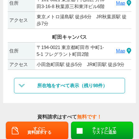
住所
Map
田3-16-8 秋葉原三和東洋ビル6階
東京メトロ湯島駅 徒歩6分 JR秋葉原駅 徒
アクセス
歩7分
町田キャンパス
〒194-0021 東京都町田市 中町1-
住所
Map
5‐1 フレグラント町田2階
アクセス
小田急町田駅 徒歩5分 JR町田駅 徒歩9分
所在地をすべて表示（残り98件）
資料請求はすべて
無料です！
すぐに
チェックして
資料請求する
リストに追加