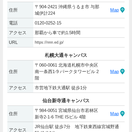
〒904-2421 沖縄県うるま市 与那
住所
Map
城伊計224
電話
0120-0252-15
アクセス
那覇から車で約1.5時間
URL
https://nnn.ed.jp/
札幌大通キャンパス
〒060-0061 北海道札幌市中央区
住所
南一条西1-9 パークタワービル 2
Map
階
アクセス
市営地下鉄大通駅 徒歩1分
仙台新寺通キャンパス
〒984-0051 宮城県仙台市若林区
住所
Map
新寺2-1-6 THE ISビル 4階
JR仙台駅 徒歩7分 地下鉄東西線宮城野通
アクセス