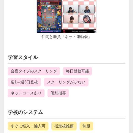
仲間と勝負「ネット運動会」
学習スタイル
合宿タイプのスクーリング
毎日登校可能
週1～週3日登校
スクーリングが少ない
ネットコースあり
個別指導
学校のシステム
すぐに転入・編入可
指定校推薦
制服