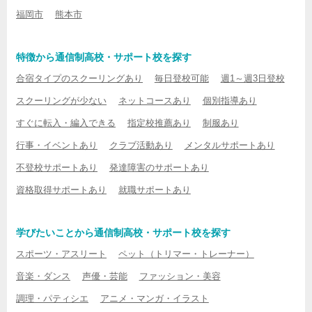
福岡市
熊本市
特徴から通信制高校・サポート校を探す
合宿タイプのスクーリングあり
毎日登校可能
週1～週3日登校
スクーリングが少ない
ネットコースあり
個別指導あり
すぐに転入・編入できる
指定校推薦あり
制服あり
行事・イベントあり
クラブ活動あり
メンタルサポートあり
不登校サポートあり
発達障害のサポートあり
資格取得サポートあり
就職サポートあり
学びたいことから通信制高校・サポート校を探す
スポーツ・アスリート
ペット（トリマー・トレーナー）
音楽・ダンス
声優・芸能
ファッション・美容
調理・パティシエ
アニメ・マンガ・イラスト