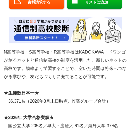
資料請求する
リストに追加
閉じる
N高等学校・S高等学校・R高等学校はKADOKAWA・ドワンゴ
が創るネットと通信制高校の制度を活用した、新しいネットの
高校です。効率よく学習することで、空いた時間は将来へつな
がる学びや、友だちづくりに充てることが可能です。
★生徒数日本一★
36,371名（2026年3月末日時点、N高グループ合計）
★2026年 大学合格実績★
国公立大学 205名／早大・慶應大 91名／海外大学 379名