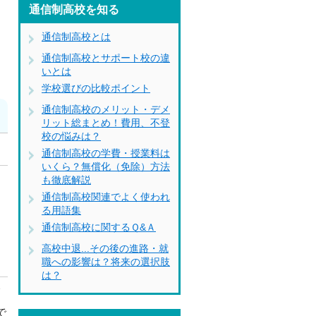
通信制高校を知る
通信制高校とは
通信制高校とサポート校の違
いとは
学校選びの比較ポイント
通信制高校のメリット・デメ
リット総まとめ！費用、不登
校の悩みは？
通信制高校の学費・授業料は
いくら？無償化（免除）方法
も徹底解説
に
通信制高校関連でよく使われ
る用語集
通信制高校に関するＱ&Ａ
高校中退...その後の進路・就
職への影響は？将来の選択肢
は？
師
で