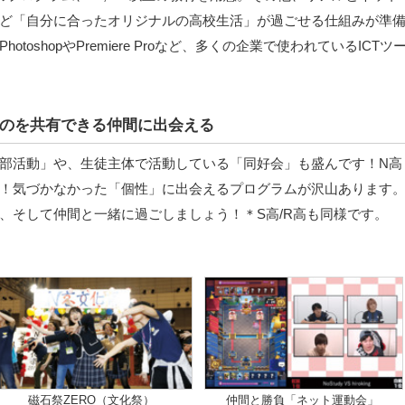
ど「自分に合ったオリジナルの高校生活」が過ごせる仕組みが準
oshopやPremiere Proなど、多くの企業で使われているICTツ
のを共有できる仲間に出会える
部活動」や、生徒主体で活動している「同好会」も盛んです！N高
！気づかなかった「個性」に出会えるプログラムが沢山あります
、そして仲間と一緒に過ごしましょう！＊S高/R高も同様です。
磁石祭ZERO（文化祭）
仲間と勝負「ネット運動会」