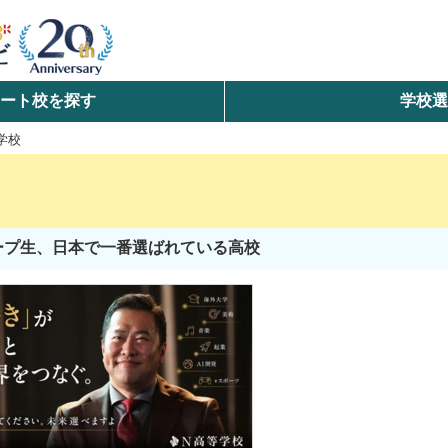
ート校を探す
学校
検索
学校
ら探す
エリアを選択して探す
ループ生、日本で一番選ばれている高校
北海道・東北
北陸・甲信越
中国
九州・沖縄