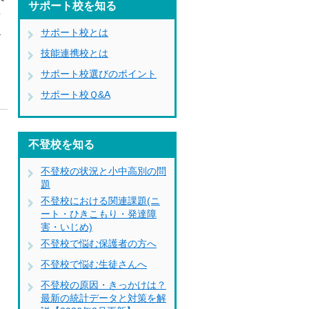
サポート校を知る
備
サポート校とは
ー
技能連携校とは
サポート校選びのポイント
サポート校Ｑ&A
。
不登校を知る
不登校の状況と小中高別の問
題
不登校における関連課題(ニ
ート・ひきこもり・発達障
害・いじめ)
不登校で悩む保護者の方へ
不登校で悩む生徒さんへ
不登校の原因・きっかけは？
最新の統計データと対策を解