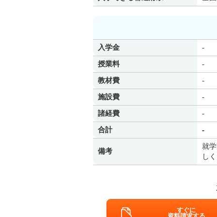
入学金
-
授業料
-
教材費
-
施設費
-
諸経費
-
合計
-
就学
備考
しく
すぐに
資料請求する