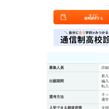
すぐに
資料請求する
募集人員
詳細
新入
出願期間
編入
転入
ネッ
選考方法
通学
入学できる都道府県
全国