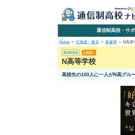
学校名で探す
通信制高校・サポ
Home
北海道・東北
青森県
N高等
エリアか
通信制高校
人気校！
N高等学校
高校生の100人に一人がN高グ
関東
東海
近畿
四国