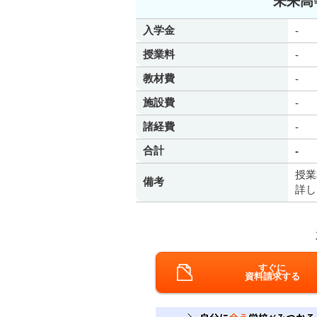
未来高
入学金
-
授業料
-
教材費
-
施設費
-
諸経費
-
合計
-
授業
備考
詳し
すぐに
資料請求する