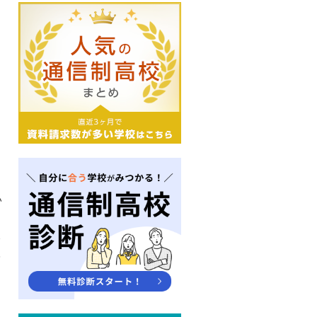
い
た
登
指