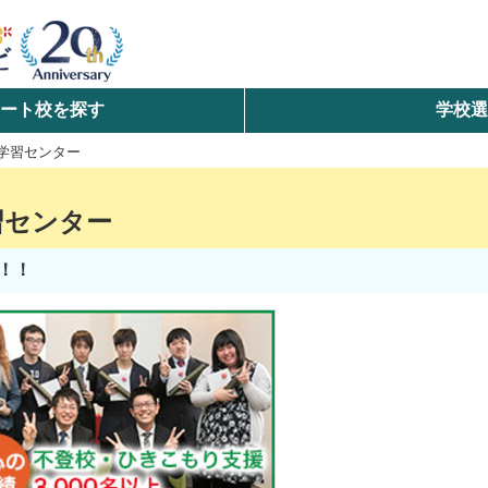
ート校を探す
学校
検索
学習センター
ら探す
習センター
エリアを選択して探す
！！
北海道・東北
北陸・甲信越
中国
九州・沖縄