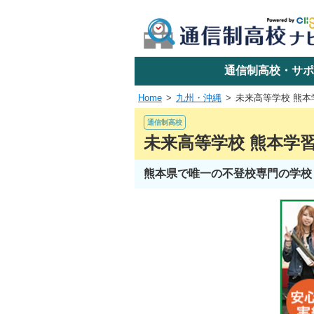
学校名で探す
通信制高校・サポ
Home
九州・沖縄
未来高等学校 熊本
エリアか
通信制高校
未来高等学校 熊本学
熊本県で唯一の不登校専門の学校
関東
東海
近畿
四国