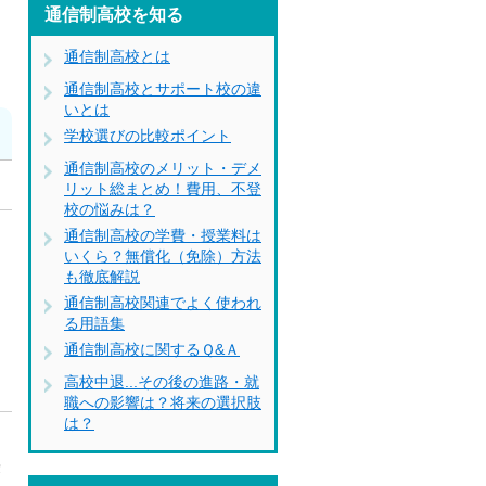
通信制高校を知る
通信制高校とは
通信制高校とサポート校の違
いとは
学校選びの比較ポイント
通信制高校のメリット・デメ
リット総まとめ！費用、不登
校の悩みは？
は
通信制高校の学費・授業料は
いくら？無償化（免除）方法
ン
も徹底解説
り
通信制高校関連でよく使われ
る用語集
通信制高校に関するＱ&Ａ
高校中退...その後の進路・就
職への影響は？将来の選択肢
は？
、
授