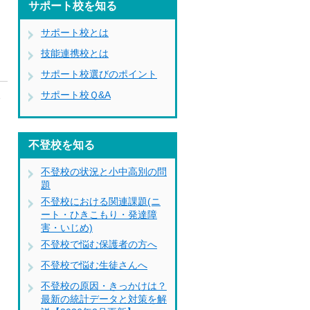
サポート校を知る
、
サポート校とは
技能連携校とは
サポート校選びのポイント
サポート校Ｑ&A
い
さ
、
不登校を知る
不登校の状況と小中高別の問
題
不登校における関連課題(ニ
ート・ひきこもり・発達障
害・いじめ)
不登校で悩む保護者の方へ
不登校で悩む生徒さんへ
不登校の原因・きっかけは？
最新の統計データと対策を解