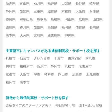
新潟県
富山県
石川県
福井県
山梨県
長野県
岐阜県
静岡県
愛知県
三重県
滋賀県
京都府
大阪府
兵庫県
奈良県
和歌山県
鳥取県
島根県
岡山県
広島県
山口県
徳島県
香川県
愛媛県
高知県
福岡県
佐賀県
長崎県
熊本県
大分県
宮崎県
鹿児島県
沖縄県
主要都市にキャンパスがある通信制高校・サポート校を探す
札幌市
仙台市
さいたま市
千葉市
東京23区
横浜市
川崎市
相模原市
新潟市
静岡市
浜松市
名古屋市
京都市
大阪市
堺市
神戸市
岡山市
広島市
北九州市
福岡市
熊本市
特徴から通信制高校・サポート校を探す
合宿タイプのスクーリングあり
毎日登校可能
週1～週3日登校