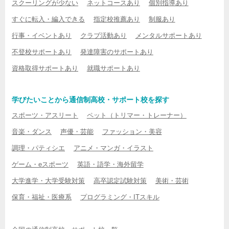
スクーリングが少ない
ネットコースあり
個別指導あり
すぐに転入・編入できる
指定校推薦あり
制服あり
行事・イベントあり
クラブ活動あり
メンタルサポートあり
不登校サポートあり
発達障害のサポートあり
資格取得サポートあり
就職サポートあり
学びたいことから通信制高校・サポート校を探す
スポーツ・アスリート
ペット（トリマー・トレーナー）
音楽・ダンス
声優・芸能
ファッション・美容
調理・パティシエ
アニメ・マンガ・イラスト
ゲーム・eスポーツ
英語・語学・海外留学
大学進学・大学受験対策
高卒認定試験対策
美術・芸術
保育・福祉・医療系
プログラミング・ITスキル