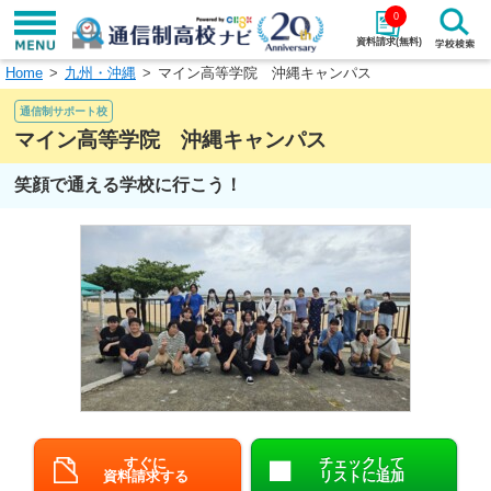
0
資料請求(無料)
Home
九州・沖縄
マイン高等学院 沖縄キャンパス
学校名で探す
通信制サポート校
検索
マイン高等学院 沖縄キャンパス
笑顔で通える学校に行こう！
エリアから探す
特徴から探す
エリアを選択して探す
関東
北海道・東北
東海
北陸・甲信越
近畿
中国
四国
九州・沖縄
すぐに
チェックして
資料請求する
リストに追加