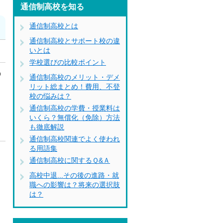
通信制高校を知る
通信制高校とは
通信制高校とサポート校の違
いとは
学校選びの比較ポイント
の
通信制高校のメリット・デメ
リット総まとめ！費用、不登
ト
校の悩みは？
通信制高校の学費・授業料は
いくら？無償化（免除）方法
も徹底解説
通信制高校関連でよく使われ
る用語集
リ
通信制高校に関するＱ&Ａ
中
高校中退...その後の進路・就
る
職への影響は？将来の選択肢
は？