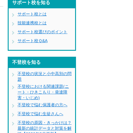
サポート校を知る
サポート校とは
て
技能連携校とは
を
サポート校選びのポイント
サポート校Ｑ&A
不登校を知る
不登校の状況と小中高別の問
題
不登校における関連課題(ニ
ート・ひきこもり・発達障
害・いじめ)
不登校で悩む保護者の方へ
不登校で悩む生徒さんへ
不登校の原因・きっかけは？
最新の統計データと対策を解