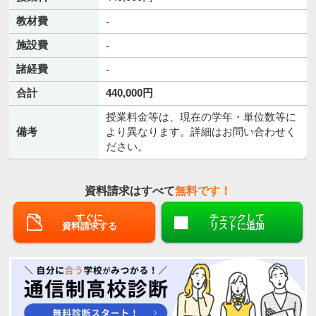
教材費
-
施設費
-
諸経費
-
合計
440,000円
授業料金等は、現在の学年・単位数等に
備考
より異なります。詳細はお問い合わせく
ださい。
資料請求はすべて
無料です！
すぐに
チェックして
資料請求する
リストに追加