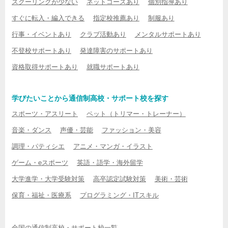
スクーリングが少ない
ネットコースあり
個別指導あり
すぐに転入・編入できる
指定校推薦あり
制服あり
行事・イベントあり
クラブ活動あり
メンタルサポートあり
不登校サポートあり
発達障害のサポートあり
資格取得サポートあり
就職サポートあり
学びたいことから通信制高校・サポート校を探す
スポーツ・アスリート
ペット（トリマー・トレーナー）
音楽・ダンス
声優・芸能
ファッション・美容
調理・パティシエ
アニメ・マンガ・イラスト
ゲーム・eスポーツ
英語・語学・海外留学
大学進学・大学受験対策
高卒認定試験対策
美術・芸術
保育・福祉・医療系
プログラミング・ITスキル
全国の通信制高校・サポート校一覧