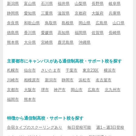
新潟県
富山県
石川県
福井県
山梨県
長野県
岐阜県
静岡県
愛知県
三重県
滋賀県
京都府
大阪府
兵庫県
奈良県
和歌山県
鳥取県
島根県
岡山県
広島県
山口県
徳島県
香川県
愛媛県
高知県
福岡県
佐賀県
長崎県
熊本県
大分県
宮崎県
鹿児島県
沖縄県
主要都市にキャンパスがある通信制高校・サポート校を探す
札幌市
仙台市
さいたま市
千葉市
東京23区
横浜市
川崎市
相模原市
新潟市
静岡市
浜松市
名古屋市
京都市
大阪市
堺市
神戸市
岡山市
広島市
北九州市
福岡市
熊本市
特徴から通信制高校・サポート校を探す
合宿タイプのスクーリングあり
毎日登校可能
週1～週3日登校