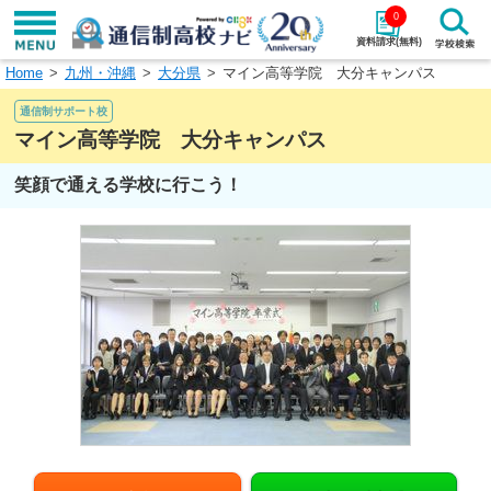
0
資料請求(無料)
Home
九州・沖縄
大分県
マイン高等学院 大分キャンパス
学校名で探す
通信制サポート校
検索
マイン高等学院 大分キャンパス
笑顔で通える学校に行こう！
エリアから探す
特徴から探す
エリアを選択して探す
関東
北海道・東北
東海
北陸・甲信越
近畿
中国
四国
九州・沖縄