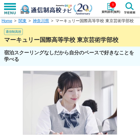
0
資料請求(無料)
Home
関東
神奈川県
マーキュリー国際高等学校 東京芸術学部校
学校名で探す
通信制高校
検索
マーキュリー国際高等学校 東京芸術学部校
宿泊スクーリングなしだから自分のペースで好きなことを
エリアから探す
特徴から探す
学べる
エリアを選択して探す
関東
北海道・東北
東海
北陸・甲信越
近畿
中国
四国
九州・沖縄