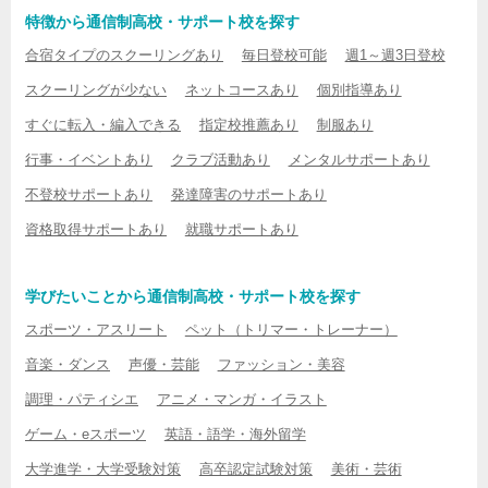
特徴から通信制高校・サポート校を探す
合宿タイプのスクーリングあり
毎日登校可能
週1～週3日登校
スクーリングが少ない
ネットコースあり
個別指導あり
すぐに転入・編入できる
指定校推薦あり
制服あり
行事・イベントあり
クラブ活動あり
メンタルサポートあり
不登校サポートあり
発達障害のサポートあり
資格取得サポートあり
就職サポートあり
学びたいことから通信制高校・サポート校を探す
スポーツ・アスリート
ペット（トリマー・トレーナー）
音楽・ダンス
声優・芸能
ファッション・美容
調理・パティシエ
アニメ・マンガ・イラスト
ゲーム・eスポーツ
英語・語学・海外留学
大学進学・大学受験対策
高卒認定試験対策
美術・芸術