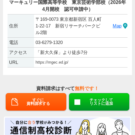
マーキュリー国際高等学校 東京芸術学部校（2026年
4月開校 認可申請中）
〒169-0073 東京都新宿区 百人町
住所
1-22-17 新宿リサーチパークビ
Map
ル2階
電話
03-6279-1320
アクセス
「新大久保」より徒歩7分
URL
https://mgec.ed.jp/
資料請求はすべて
無料です！
すぐに
チェックして
資料請求する
リストに追加