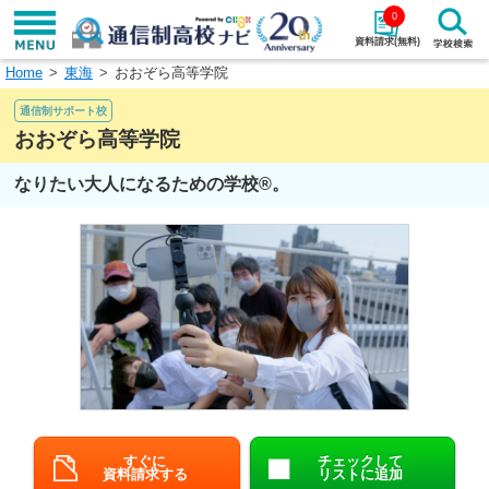
0
資料請求(無料)
Home
東海
おおぞら高等学院
学校名で探す
通信制サポート校
検索
おおぞら高等学院
なりたい大人になるための学校®。
エリアから探す
特徴から探す
エリアを選択して探す
関東
北海道・東北
東海
北陸・甲信越
近畿
中国
四国
九州・沖縄
すぐに
チェックして
資料請求する
リストに追加