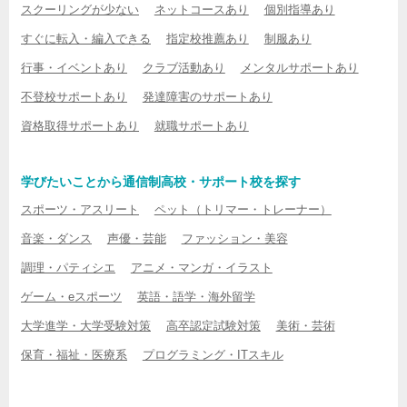
スクーリングが少ない
ネットコースあり
個別指導あり
すぐに転入・編入できる
指定校推薦あり
制服あり
行事・イベントあり
クラブ活動あり
メンタルサポートあり
不登校サポートあり
発達障害のサポートあり
資格取得サポートあり
就職サポートあり
学びたいことから通信制高校・サポート校を探す
スポーツ・アスリート
ペット（トリマー・トレーナー）
音楽・ダンス
声優・芸能
ファッション・美容
調理・パティシエ
アニメ・マンガ・イラスト
ゲーム・eスポーツ
英語・語学・海外留学
大学進学・大学受験対策
高卒認定試験対策
美術・芸術
保育・福祉・医療系
プログラミング・ITスキル