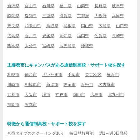
新潟県
富山県
石川県
福井県
山梨県
長野県
岐阜県
静岡県
愛知県
三重県
滋賀県
京都府
大阪府
兵庫県
奈良県
和歌山県
鳥取県
島根県
岡山県
広島県
山口県
徳島県
香川県
愛媛県
高知県
福岡県
佐賀県
長崎県
熊本県
大分県
宮崎県
鹿児島県
沖縄県
主要都市にキャンパスがある通信制高校・サポート校を探す
札幌市
仙台市
さいたま市
千葉市
東京23区
横浜市
川崎市
相模原市
新潟市
静岡市
浜松市
名古屋市
京都市
大阪市
堺市
神戸市
岡山市
広島市
北九州市
福岡市
熊本市
特徴から通信制高校・サポート校を探す
合宿タイプのスクーリングあり
毎日登校可能
週1～週3日登校